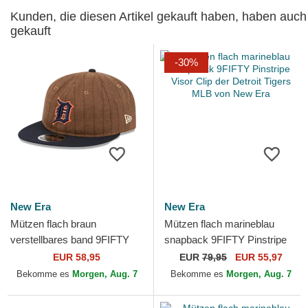
Kunden, die diesen Artikel gekauft haben, haben auch
gekauft
-30%
New Era
New Era
Mützen flach braun
Mützen flach marineblau
verstellbares band 9FIFTY
snapback 9FIFTY Pinstripe
Retro Crown Wool Pinstripe
Visor Clip der Detroit Tigers
EUR 58,95
EUR
79,95
EUR 55,97
der Detroit Tigers MLB...
MLB von New Era
Bekomme es
Morgen, Aug. 7
Bekomme es
Morgen, Aug. 7