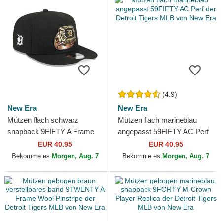
(4.9)
New Era
New Era
Mützen flach schwarz
Mützen flach marineblau
snapback 9FIFTY A Frame
angepasst 59FIFTY AC Perf
Ring der Detroit Tigers MLB
der Detroit Tigers MLB von
EUR 40,95
EUR 40,95
von New Era
New Era
Bekomme es
Morgen, Aug. 7
Bekomme es
Morgen, Aug. 7