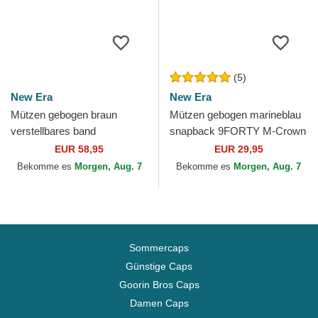
(5)
New Era
New Era
Mützen gebogen braun
Mützen gebogen marineblau
verstellbares band
snapback 9FORTY M-Crown
9TWENTY A Frame Wool
Player Replica der Detroit
EUR 58,95
EUR 29,95
Pinstripe der Detroit Tigers
Tigers MLB von New Era
Bekomme es
Morgen, Aug. 7
Bekomme es
Morgen, Aug. 7
MLB von...
Sommercaps
Günstige Caps
Goorin Bros Caps
Damen Caps