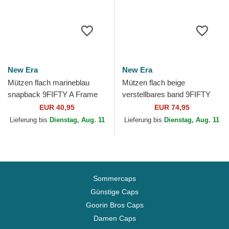
New Era
New Era
Mützen flach marineblau
Mützen flach beige
snapback 9FIFTY A Frame
verstellbares band 9FIFTY
Historic der New York
Retro Crown Heritage der
EUR 40,95
EUR 74,95
Yankees MLB von New Era
New York Yankees MLB
Lieferung bis
Dienstag, Aug. 11
Lieferung bis
Dienstag, Aug. 11
von...
Sommercaps
Günstige Caps
Goorin Bros Caps
Damen Caps