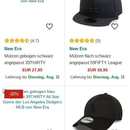
(4.7)
(5)
New Era
New Era
Mützen gebogen schwarz
Mützen flach schwarz
angepasst 39THIRTY
angepasst 59FIFTY League
Essential der Los Angeles
Essential der Los Angeles
EUR 27,95
EUR 38,95
Dodgers MLB von New Era
Dodgers MLB von New Era
Lieferung bis
Dienstag, Aug. 11
Lieferung bis
Dienstag, Aug. 11
-30%