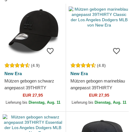
(4.9)
(4.8)
New Era
New Era
Mützen gebogen schwarz
Mützen gebogen marineblau
angepasst 39THIRTY
angepasst 39THIRTY
Essential der Los Angeles
Classic der Los Angeles
EUR 27,95
EUR 27,95
Dodgers MLB von New Era
Dodgers MLB von New Era
Lieferung bis
Dienstag, Aug. 11
Lieferung bis
Dienstag, Aug. 11