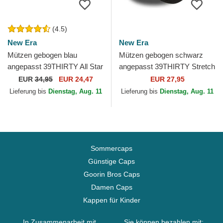
(4.5)
New Era
New Era
Mützen gebogen blau
Mützen gebogen schwarz
angepasst 39THIRTY All Star
angepasst 39THIRTY Stretch
Game der Los Angeles
Mesh der New York Yankees
EUR
34,95
EUR 24,47
EUR 27,95
Dodgers MLB von New Era
MLB von New Era
Lieferung bis
Dienstag, Aug. 11
Lieferung bis
Dienstag, Aug. 11
Sommercaps
Günstige Caps
Goorin Bros Caps
Damen Caps
Kappen für Kinder
In Zusammenarbeit mit
Sie können bezahlen mit: