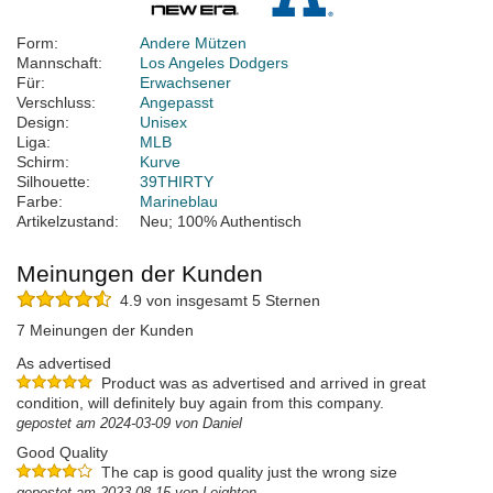
Form:
Andere Mützen
Mannschaft:
Los Angeles Dodgers
Für:
Erwachsener
Verschluss:
Angepasst
Design:
Unisex
Liga:
MLB
Schirm:
Kurve
Silhouette:
39THIRTY
Farbe:
Marineblau
Artikelzustand:
Neu; 100% Authentisch
Meinungen der Kunden
4.9 von insgesamt 5 Sternen
7 Meinungen der Kunden
As advertised
Product was as advertised and arrived in great
condition, will definitely buy again from this company.
gepostet am 2024-03-09 von Daniel
Good Quality
The cap is good quality just the wrong size
gepostet am 2023-08-15 von Leighton