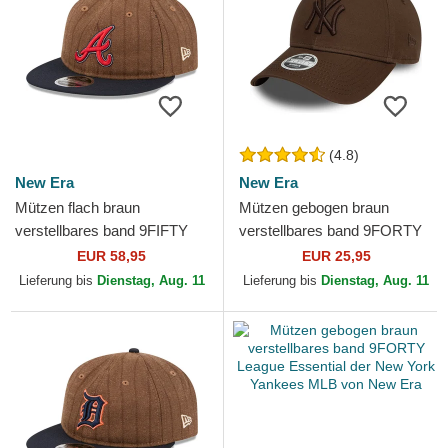
(4.8)
New Era
New Era
Mützen flach braun
Mützen gebogen braun
verstellbares band 9FIFTY
verstellbares band 9FORTY
Retro Crown Wool Pinstripe
League Essential der New
EUR 58,95
EUR 25,95
der Atlanta Braves MLB...
York Yankees MLB von New
Lieferung bis
Dienstag, Aug. 11
Lieferung bis
Dienstag, Aug. 11
Era