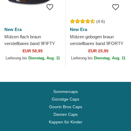
(4.6)
New Era
New Era
Mützen flach braun
Mützen gebogen braun
verstellbares band 9FIFTY
verstellbares band 9FORTY
Retro Crown Wool Pinstripe
League Essential der New
EUR 58,95
EUR 25,95
der Detroit Tigers MLB...
York Yankees MLB von New
Lieferung bis
Dienstag, Aug. 11
Lieferung bis
Dienstag, Aug. 11
Era
Sommercaps
Günstige Caps
Goorin Bros Caps
Damen Caps
Kappen für Kinder