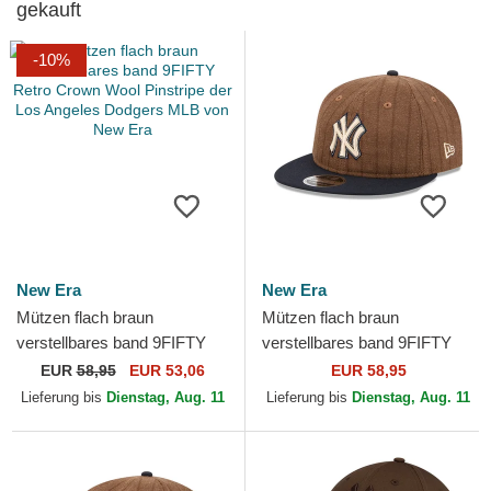
gekauft
-10%
New Era
New Era
Mützen flach braun
Mützen flach braun
verstellbares band 9FIFTY
verstellbares band 9FIFTY
Retro Crown Wool Pinstripe
Retro Crown Wool Pinstripe
EUR
58,95
EUR 53,06
EUR 58,95
der Los Angeles Dodgers...
der New York Yankees
Lieferung bis
Dienstag, Aug. 11
Lieferung bis
Dienstag, Aug. 11
MLB...