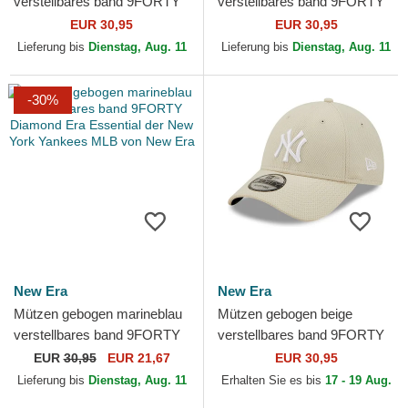
verstellbares band 9FORTY
verstellbares band 9FORTY
Diamond Era der New York
Diamond Era der New York
EUR 30,95
EUR 30,95
Yankees MLB von New Era
Yankees MLB von New Era
Lieferung bis
Dienstag, Aug. 11
Lieferung bis
Dienstag, Aug. 11
-30%
New Era
New Era
Mützen gebogen marineblau
Mützen gebogen beige
verstellbares band 9FORTY
verstellbares band 9FORTY
Diamond Era Essential der
Diamond Era der New York
EUR
30,95
EUR 21,67
EUR 30,95
New York Yankees...
Yankees MLB von New Era
Lieferung bis
Dienstag, Aug. 11
Erhalten Sie es bis
17 - 19 Aug.