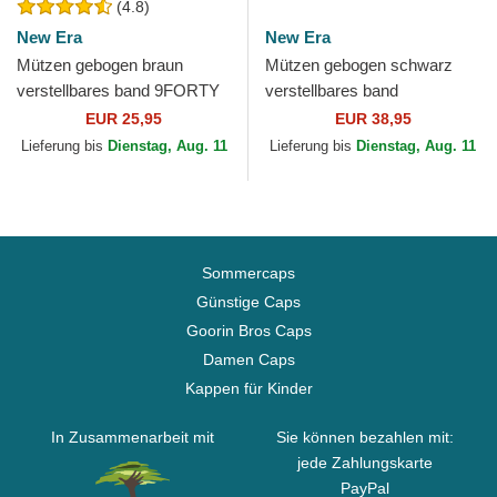
(4.8)
New Era
New Era
Mützen gebogen braun
Mützen gebogen schwarz
verstellbares band 9FORTY
verstellbares band
League Essential der New
9TWENTY Worn PU der New
EUR 25,95
EUR 38,95
York Yankees MLB von New
York Yankees MLB von New
Lieferung bis
Dienstag, Aug. 11
Lieferung bis
Dienstag, Aug. 11
Era
Era
Sommercaps
Günstige Caps
Goorin Bros Caps
Damen Caps
Kappen für Kinder
In Zusammenarbeit mit
Sie können bezahlen mit:
jede Zahlungskarte
PayPal