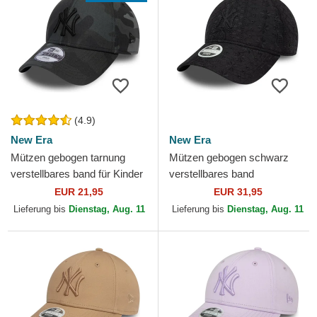
(4.9)
New Era
New Era
Mützen gebogen tarnung
Mützen gebogen schwarz
verstellbares band für Kinder
verstellbares band
9FORTY League Essential
9TWENTY Broderie der New
EUR 21,95
EUR 31,95
der New York Yankees...
York Yankees MLB von New
Lieferung bis
Dienstag, Aug. 11
Lieferung bis
Dienstag, Aug. 11
Era