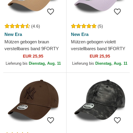
(4.6)
(5)
New Era
New Era
Mützen gebogen braun
Mützen gebogen violett
verstellbares band 9FORTY
verstellbares band 9FORTY
League Essential der New
League Essential der New
EUR 25,95
EUR 25,95
York Yankees MLB von New
York Yankees MLB von...
Lieferung bis
Dienstag, Aug. 11
Lieferung bis
Dienstag, Aug. 11
Era