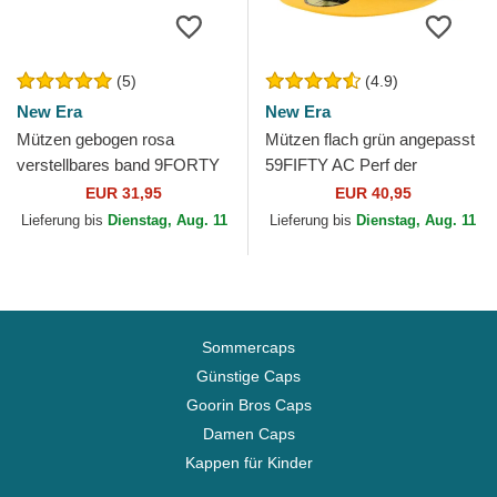
(5)
(4.9)
New Era
New Era
Mützen gebogen rosa
Mützen flach grün angepasst
verstellbares band 9FORTY
59FIFTY AC Perf der
Borg der New York Yankees
Oakland Athletics MLB von
EUR 31,95
EUR 40,95
MLB von New Era
New Era
Lieferung bis
Dienstag, Aug. 11
Lieferung bis
Dienstag, Aug. 11
Sommercaps
Günstige Caps
Goorin Bros Caps
Damen Caps
Kappen für Kinder