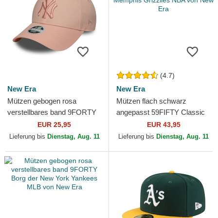
(4.7)
New Era
New Era
Mützen gebogen rosa
Mützen flach schwarz
verstellbares band 9FORTY
angepasst 59FIFTY Classic
League Essential der New
der Memphis Grizzlies NBA
EUR 25,95
EUR 43,95
York Yankees MLB von New
von New Era
Lieferung bis
Dienstag, Aug. 11
Lieferung bis
Dienstag, Aug. 11
Era