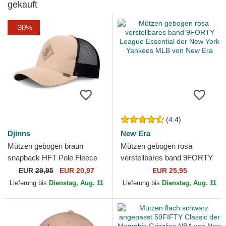
gekauft
-30%
(4.4)
Djinns
New Era
Mützen gebogen braun
Mützen gebogen rosa
snapback HFT Pole Fleece
verstellbares band 9FORTY
von Djinns
League Essential der New
EUR
29,95
EUR 20,97
EUR 25,95
York Yankees MLB von New
Lieferung bis
Dienstag, Aug. 11
Lieferung bis
Dienstag, Aug. 11
Era