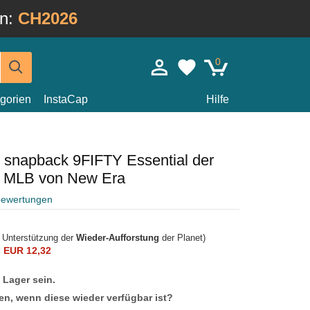
in:
CH2026
0
gorien
InstaCap
Hilfe
 snapback 9FIFTY Essential der
s MLB von New Era
bewertungen
r Unterstützung der
Wieder-Aufforstung
der Planet)
n
EUR 12,32
f Lager sein.
en, wenn diese wieder verfügbar ist?