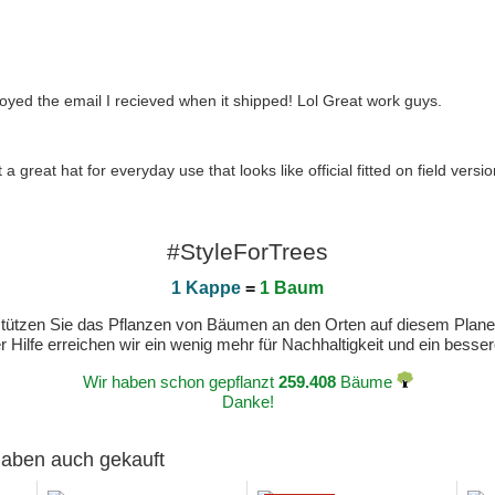
joyed the email I recieved when it shipped! Lol Great work guys.
great hat for everyday use that looks like official fitted on field versio
#StyleForTrees
1 Kappe
=
1 Baum
erstützen Sie das Pflanzen von Bäumen an den Orten auf diesem Plan
 Hilfe erreichen wir ein wenig mehr für Nachhaltigkeit und ein bess
Wir haben schon gepflanzt
259.408
Bäume
Danke!
 haben auch gekauft