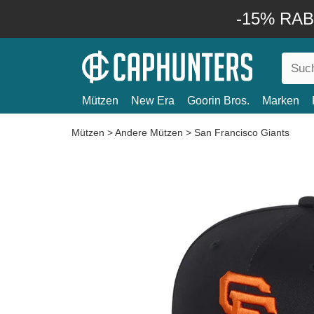
-15% RABA
Mützen
New Era
Goorin Bros.
Marken
Mützen
>
Andere Mützen
>
San Francisco Giants