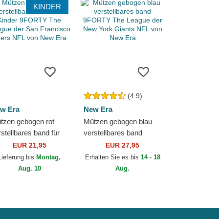
KINDER
(4.9)
w Era
New Era
tzen gebogen rot
Mützen gebogen blau
rstellbares band für
verstellbares band
nder 9FORTY The
9FORTY The League
EUR 21,95
EUR 27,95
ague der San
der New York Giants
Lieferung bis
Montag,
Erhalten Sie es bis
14 - 18
ancisco 49ers NFL...
NFL von New Era
Aug. 10
Aug.