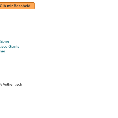
Gib mir Bescheid
ützen
isco Giants
ner
k
% Authentisch