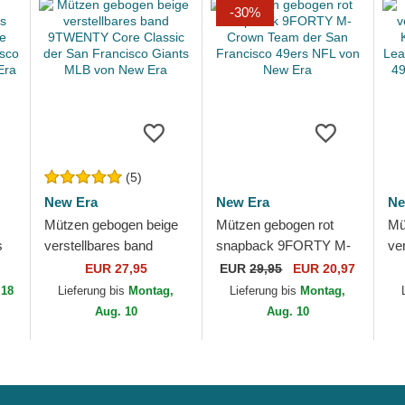
-30%
(5)
New Era
New Era
Ne
Mützen gebogen beige
Mützen gebogen rot
Mü
s
verstellbares band
snapback 9FORTY M-
ve
e
9TWENTY Core
Crown Team der San
Ki
EUR 27,95
EUR
29,95
EUR 20,97
Classic der San
Francisco 49ers NFL
Le
 18
Lieferung bis
Montag,
Lieferung bis
Montag,
B
Francisco Giants MLB
von New Era
Fr
Aug. 10
Aug. 10
von New...