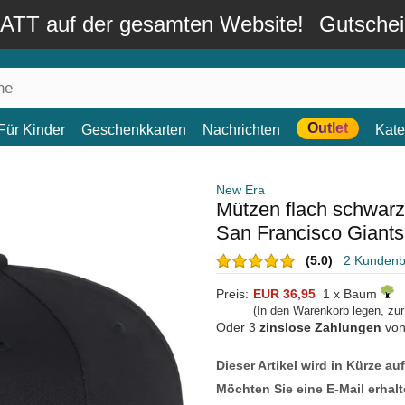
TT auf der gesamten Website!
Gutsche
Outlet
Für Kinder
Geschenkkarten
Nachrichten
Kate
New Era
Mützen flach schwarz
San Francisco Giant
(5.0)
2 Kunden
Preis:
EUR 36,95
1 x Baum
(In den Warenkorb legen, zu
Oder 3
zinslose Zahlungen
vo
Dieser Artikel wird in Kürze au
Möchten Sie eine E-Mail erhalt