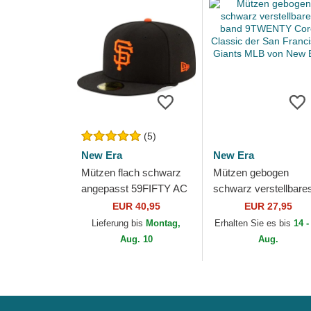
(5)
New Era
New Era
Mützen flach schwarz
Mützen gebogen
angepasst 59FIFTY AC
schwarz verstellbare
Perf der San Francisco
band 9TWENTY Cor
EUR 40,95
EUR 27,95
Giants MLB von New
Classic der San
Lieferung bis
Montag,
Erhalten Sie es bis
14 -
Era
Francisco Giants ML
Aug. 10
Aug.
von...