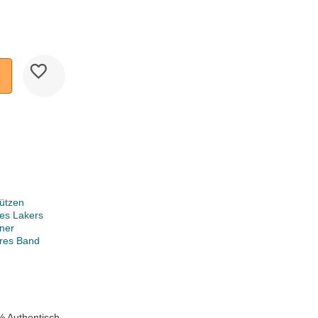
ützen
es Lakers
ner
ares Band
% Authentisch