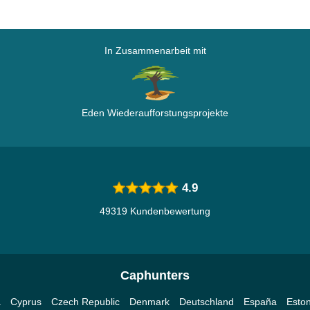
In Zusammenarbeit mit
Eden Wiederaufforstungsprojekte
4.9
49319 Kundenbewertung
Caphunters
a
Cyprus
Czech Republic
Denmark
Deutschland
España
Eston