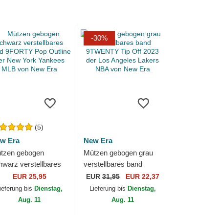
-30%
(5)
w Era
New Era
tzen gebogen
Mützen gebogen grau
hwarz verstellbares
verstellbares band
nd 9FORTY Pop
9TWENTY Tip Off 2023
EUR 25,95
EUR
31,95
EUR 22,37
tline der New York
der Los Angeles Lakers
ieferung bis
Dienstag,
Lieferung bis
Dienstag,
nkees MLB von New
NBA von New Era
Aug. 11
Aug. 11
a