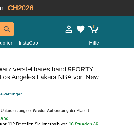
in:
CH2026
0
gorien
InstaCap
Hilfe
arz verstellbares band 9FORTY
r Los Angeles Lakers NBA von New
bewertungen
r Unterstützung der
Wieder-Aufforstung
der Planet)
rsand
gust 11?
Bestellen Sie innerhalb von
16 Stunden 36