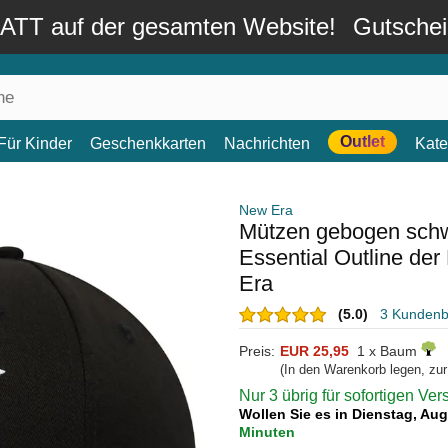
TT auf der gesamten Website!
Gutsche
Outlet
Für Kinder
Geschenkkarten
Nachrichten
Kate
New Era
Mützen gebogen schw
Essential Outline de
Era
(5.0)
3 Kunden
Preis:
EUR 25,95
1 x Baum
(In den Warenkorb legen, zu
Nur 3 übrig für sofortigen Ve
Wollen Sie es in Dienstag, Au
Minuten