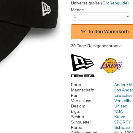
Universalgröße
(Größenguide)
Menge
In den Warenkorb
30 Tage Rückgabegarantie
Form:
Andere M
Mannschaft:
Los Angel
Für:
Erwachse
Verschluss:
Verstellb
Design:
Unisex
Liga:
NBA
Schirm:
Kurve
Silhouette:
9FORTY
Farbe:
Schwarz
Artikelzustand:
Neu; 100