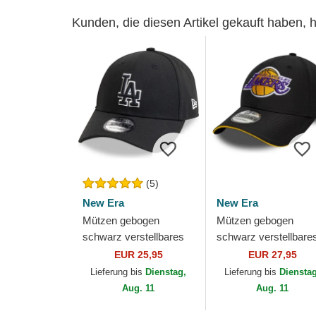
Kunden, die diesen Artikel gekauft haben,
(5)
New Era
New Era
Mützen gebogen
Mützen gebogen
schwarz verstellbares
schwarz verstellbare
band 9FORTY Pop
band 9FORTY
EUR 25,95
EUR 27,95
Outline der Los Angeles
Microfibre der Los
Lieferung bis
Dienstag,
Lieferung bis
Diensta
Dodgers MLB von New
Angeles Lakers NBA
Aug. 11
Aug. 11
Era
von New Era