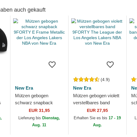
 haben auch gekauft
(4.9)
New Era
New Era
Ne
Mützen gebogen
Mützen gebogen violett
Mü
s
schwarz snapback
verstellbares band
sc
9FORTY E Frame
9FORTY The League
ba
EUR 31,95
EUR 27,95
Metallic der Los Angeles
der Los Angeles Lakers
Ou
g,
Lieferung bis
Dienstag,
Erhalten Sie es bis
17 - 19
L
Lakers NBA von New
NBA von New Era
Ya
Aug. 11
Aug.
Era
Er