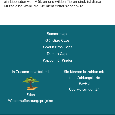
ein Liebhaber von Mützen und wilden Tieren sind, ist diese
Mütze eine Wahl, die Sie nicht enttäuschen wird.
Sommercaps
Günstige Caps
Goorin Bros Caps
Damen Caps
Kappen für Kinder
In Zusammenarbeit mit
Sie können bezahlen mit:
jede Zahlungskarte
PayPal
Überweisungen 24
Eden
Wiederaufforstungsprojekte