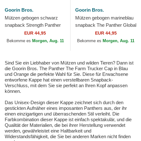
Goorin Bros.
Goorin Bros.
Mützen gebogen schwarz
Mützen gebogen marineblau
snapback Strength Panther
snapback The Panther Global
The Farm Goorin Bros.
Core Denim The Farm
EUR 44,95
EUR 44,95
Goorin Bros.
Bekomme es
Morgen, Aug. 11
Bekomme es
Morgen, Aug. 11
Sind Sie ein Liebhaber von Mützen und wilden Tieren? Dann ist
die Goorin Bros. The Panther The Farm Trucker Cap in Blau
und Orange die perfekte Wahl für Sie. Diese für Erwachsene
entworfene Kappe hat einen verstellbaren Snapback-
Verschluss, mit dem Sie sie perfekt an Ihren Kopf anpassen
können.
Das Unisex-Design dieser Kappe zeichnet sich durch den
gestickten Aufnäher eines imposanten Panthers aus, der ihr
einen einzigartigen und überraschenden Stil verleiht. Die
Farbkombination dieser Kappe ist einfach spektakulär, und die
Qualität der Materialien, die bei ihrer Herstellung verwendet
werden, gewährleistet eine Haltbarkeit und
Widerstandsfähigkeit, die Sie bei anderen Marken nicht finden