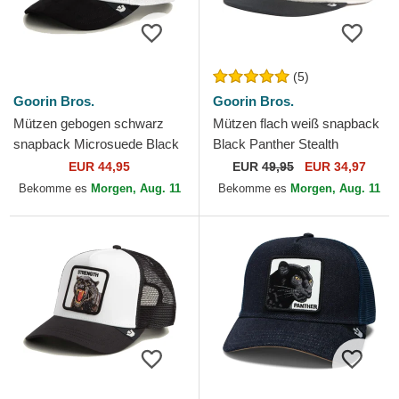
(5)
Goorin Bros.
Goorin Bros.
Mützen gebogen schwarz
Mützen flach weiß snapback
snapback Microsuede Black
Black Panther Stealth
Panther The Farm Goorin
Explorer The Farm Flats The
EUR 44,95
EUR
49,95
EUR 34,97
Bros.
Farm Goorin Bros.
Bekomme es
Morgen, Aug. 11
Bekomme es
Morgen, Aug. 11