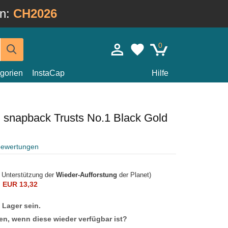
in:
CH2026
0
gorien
InstaCap
Hilfe
 snapback Trusts No.1 Black Gold
bewertungen
r Unterstützung der
Wieder-Aufforstung
der Planet)
n
EUR 13,32
f Lager sein.
en, wenn diese wieder verfügbar ist?