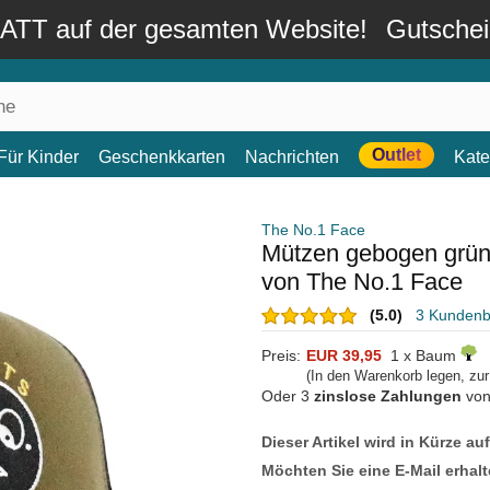
TT auf der gesamten Website!
Gutsche
Outlet
Für Kinder
Geschenkkarten
Nachrichten
Kate
The No.1 Face
Mützen gebogen grün
von The No.1 Face
(5.0)
3 Kunden
Preis:
EUR 39,95
1 x Baum
(In den Warenkorb legen, zu
Oder 3
zinslose Zahlungen
vo
Dieser Artikel wird in Kürze au
Möchten Sie eine E-Mail erhalt