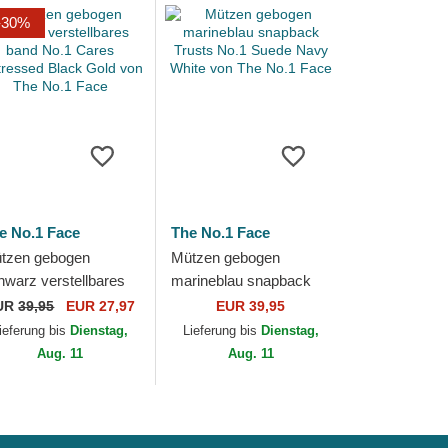
-30%
e No.1 Face
The No.1 Face
tzen gebogen
Mützen gebogen
hwarz verstellbares
marineblau snapback
nd No.1 Cares
Trusts No.1 Suede
UR
39,95
EUR 27,97
EUR 39,95
stressed Black Gold
Navy White von The
ieferung bis
Dienstag,
Lieferung bis
Dienstag,
n The No.1 Face
No.1 Face
Aug. 11
Aug. 11