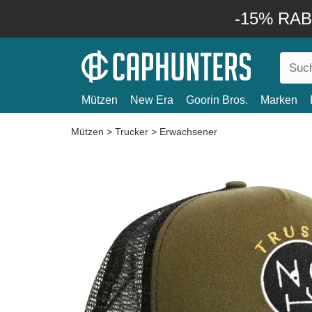
-15% RABA
Mützen
New Era
Goorin Bros.
Marken
Mützen
>
Trucker
>
Erwachsener