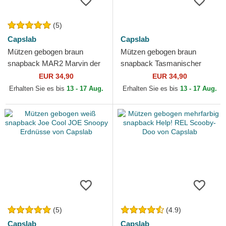
(5)
Capslab
Capslab
Mützen gebogen braun
Mützen gebogen braun
snapback MAR2 Marvin der
snapback Tasmanischer
Marsianer Looney Tunes von
Teufel Looney Tunes von
EUR 34,90
EUR 34,90
Capslab
Capslab
Erhalten Sie es bis
13 - 17 Aug.
Erhalten Sie es bis
13 - 17 Aug.
(5)
(4.9)
Capslab
Capslab