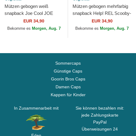
Mützen gebogen weiß
Mützen gebogen mehrfarbig
snapback Joe Cool JOE
snapback Help! REL Scooby-
Snoopy Erdnüsse von
Doo von Capslab
EUR 34,90
EUR 34,90
Capslab
Bekomme es
Morgen, Aug. 7
Bekomme es
Morgen, Aug. 7
Sommercaps
Günstige Caps
Goorin Bros Caps
Damen Caps
Kappen für Kinder
In Zusammenarbeit mit
Sie können bezahlen mit:
jede Zahlungskarte
PayPal
Überweisungen 24
Eden