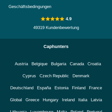
Geschäftsbedingungen
4.9
49319 Kundenbewertung
Caphunters
Austria
Belgique
Bulgaria
Canada
Croatia
Cyprus
Czech Republic
Denmark
Deutschland
España
Estonia
Finland
France
Global
Greece
Hungary
Ireland
Italia
Latvia
Lithuania
Luxembourg
Malta
Poland
Portugal