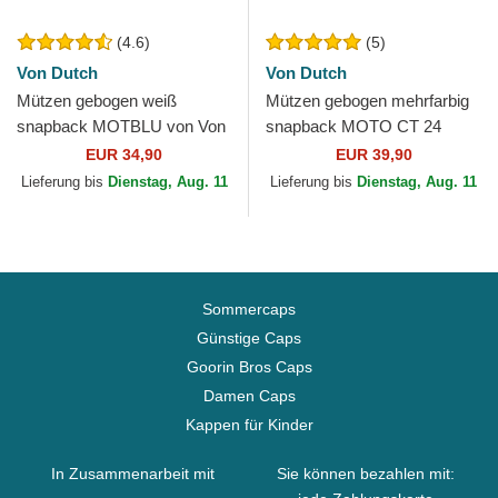
(4.6)
(5)
Von Dutch
Von Dutch
Mützen gebogen weiß
Mützen gebogen mehrfarbig
snapback MOTBLU von Von
snapback MOTO CT 24
Dutch
MotoGP der MotoGP von
EUR 34,90
EUR 39,90
Von Dutch
Lieferung bis
Dienstag, Aug. 11
Lieferung bis
Dienstag, Aug. 11
Sommercaps
Günstige Caps
Goorin Bros Caps
Damen Caps
Kappen für Kinder
In Zusammenarbeit mit
Sie können bezahlen mit: