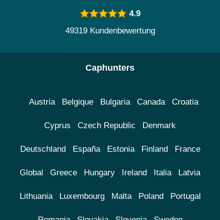
4.9
49319 Kundenbewertung
Caphunters
Austria
Belgique
Bulgaria
Canada
Croatia
Cyprus
Czech Republic
Denmark
Deutschland
España
Estonia
Finland
France
Global
Greece
Hungary
Ireland
Italia
Latvia
Lithuania
Luxembourg
Malta
Poland
Portugal
Romania
Slovakia
Slovenia
Sweden