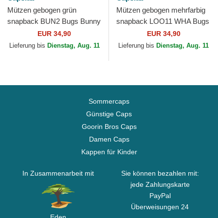
Mützen gebogen grün
Mützen gebogen mehrfarbig
snapback BUN2 Bugs Bunny
snapback LOO11 WHA Bugs
Looney Tunes von Capslab
Bunny Looney Tunes von
EUR 34,90
EUR 34,90
Capslab
Lieferung bis
Dienstag, Aug. 11
Lieferung bis
Dienstag, Aug. 11
Sommercaps
Günstige Caps
Goorin Bros Caps
Damen Caps
Kappen für Kinder
In Zusammenarbeit mit
Sie können bezahlen mit:
jede Zahlungskarte
PayPal
Überweisungen 24
Eden