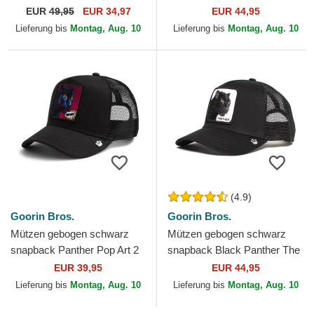
Explorer The Farm Flats The
Camo The Farm Goorin
EUR
49,95
EUR 34,97
EUR 44,95
Farm Goorin Bros.
Bros.
Lieferung bis
Montag, Aug. 10
Lieferung bis
Montag, Aug. 10
(4.9)
Goorin Bros.
Goorin Bros.
Mützen gebogen schwarz
Mützen gebogen schwarz
snapback Panther Pop Art 2
snapback Black Panther The
The Farm Goorin Bros.
Farm Goorin Bros.
EUR 39,95
EUR 44,95
Lieferung bis
Montag, Aug. 10
Lieferung bis
Montag, Aug. 10