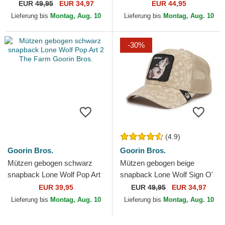
Pack The Farm Flats The
Farm Goorin Bros.
EUR
49,95
EUR 34,97
EUR 44,95
Farm Goorin Bros.
Lieferung bis
Montag, Aug. 10
Lieferung bis
Montag, Aug. 10
-30%
(4.9)
Goorin Bros.
Goorin Bros.
Mützen gebogen schwarz
Mützen gebogen beige
snapback Lone Wolf Pop Art
snapback Lone Wolf Sign O'
2 The Farm Goorin Bros.
The Times The Farm Paisley
EUR 39,95
EUR
49,95
EUR 34,97
The Farm Goorin Bros.
Lieferung bis
Montag, Aug. 10
Lieferung bis
Montag, Aug. 10