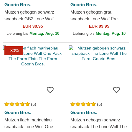
Goorin Bros.
Goorin Bros.
Mützen gebogen schwarz
Mützen gebogen grau
snapback GB2 Lone Wolf
snapback Lone Wolf Pre-
The Rocker The Farm Goorin
Game Seasonal The Farm
EUR 39,95
EUR 99,95
Bros.
Goorin Bros.
Lieferung bis
Montag, Aug. 10
Lieferung bis
Montag, Aug. 10
-30%
(5)
(5)
Goorin Bros.
Goorin Bros.
Mützen flach marineblau
Mützen gebogen schwarz
snapback Lone Wolf One
snapback The Lone Wolf The