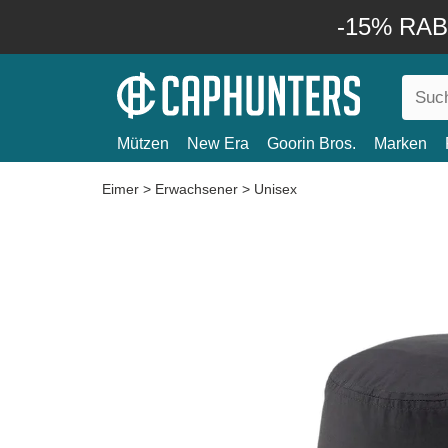
-15% RABA
Mützen
New Era
Goorin Bros.
Marken
Eimer
>
Erwachsener
>
Unisex