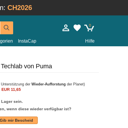
in:
CH2026
0
gorien
InstaCap
Hilfe
 Techlab von Puma
r Unterstützung der
Wieder-Aufforstung
der Planet)
n
EUR 11,65
f Lager sein.
en, wenn diese wieder verfügbar ist?
Gib mir Bescheid