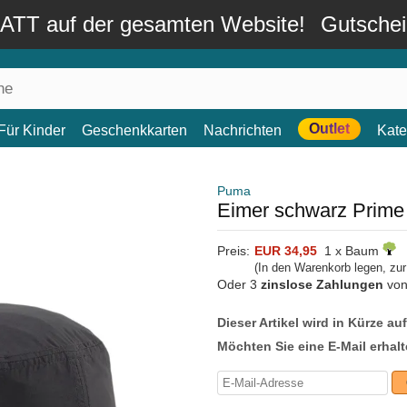
TT auf der gesamten Website!
Gutsche
Outlet
Für Kinder
Geschenkkarten
Nachrichten
Kate
Puma
Eimer schwarz Prime
Preis:
EUR 34,95
1 x Baum
(In den Warenkorb legen, zu
Oder 3
zinslose Zahlungen
vo
Dieser Artikel wird in Kürze au
Möchten Sie eine E-Mail erhalt