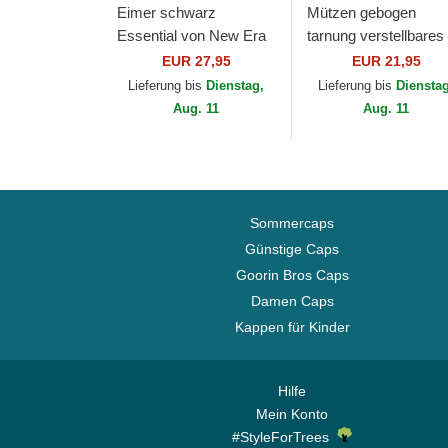
Eimer schwarz
Mützen gebogen
Essential von New Era
tarnung verstellbares
band für Kinder
EUR 27,95
EUR 21,95
9FORTY League
Lieferung bis
Dienstag,
Lieferung bis
Diensta
Essential der New Yo
Aug. 11
Aug. 11
Yankees...
Sommercaps
Günstige Caps
Goorin Bros Caps
Damen Caps
Kappen für Kinder
Hilfe
Mein Konto
#StyleForTrees