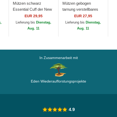
Mützen schwarz
Mützen gebogen
Essential Cuff der New
tarnung verstellbares
York Yankees MLB von
band 9FORTY League
EUR 29,95
EUR 27,95
New Era
Essential der New York
g,
Lieferung bis
Dienstag,
Lieferung bis
Dienstag,
rk
Yankees MLB von...
Aug. 11
Aug. 11
In Zusammenarbeit mit
Eden Wiederaufforstungsprojekte
4.9