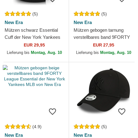
(5)
(5)
New Era
New Era
Mützen schwarz Essential
Mützen gebogen tarnung
Cuff der New York Yankees
verstellbares band 9FORTY
MLB von New Era
League Essential der New
EUR 29,95
EUR 27,95
York Yankees MLB von...
Lieferung bis
Montag, Aug. 10
Lieferung bis
Montag, Aug. 10
(4.9)
(5)
New Era
New Era