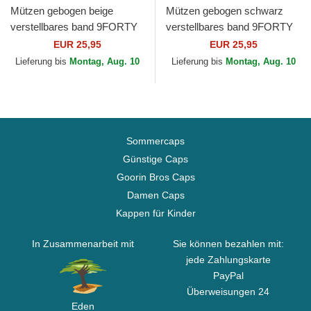
Mützen gebogen beige
Mützen gebogen schwarz
verstellbares band 9FORTY
verstellbares band 9FORTY
League Essential der New
Essential der New York
EUR 25,95
EUR 25,95
York Yankees MLB von New
Yankees MLB von New Era
Lieferung bis
Montag, Aug. 10
Lieferung bis
Montag, Aug. 10
Era
Sommercaps
Günstige Caps
Goorin Bros Caps
Damen Caps
Kappen für Kinder
In Zusammenarbeit mit
Sie können bezahlen mit:
jede Zahlungskarte
PayPal
Überweisungen 24
Eden