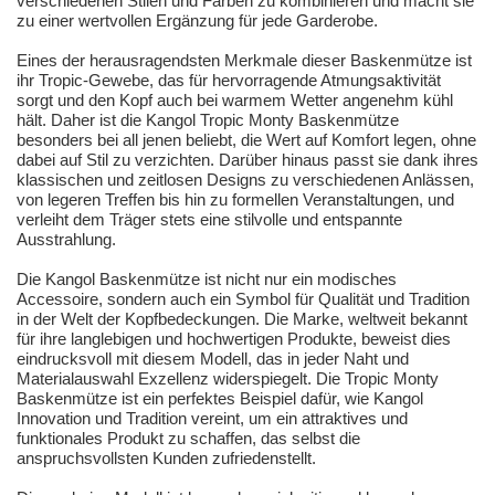
verschiedenen Stilen und Farben zu kombinieren und macht sie
zu einer wertvollen Ergänzung für jede Garderobe.
Eines der herausragendsten Merkmale dieser Baskenmütze ist
ihr Tropic-Gewebe, das für hervorragende Atmungsaktivität
sorgt und den Kopf auch bei warmem Wetter angenehm kühl
hält. Daher ist die Kangol Tropic Monty Baskenmütze
besonders bei all jenen beliebt, die Wert auf Komfort legen, ohne
dabei auf Stil zu verzichten. Darüber hinaus passt sie dank ihres
klassischen und zeitlosen Designs zu verschiedenen Anlässen,
von legeren Treffen bis hin zu formellen Veranstaltungen, und
verleiht dem Träger stets eine stilvolle und entspannte
Ausstrahlung.
Die Kangol Baskenmütze ist nicht nur ein modisches
Accessoire, sondern auch ein Symbol für Qualität und Tradition
in der Welt der Kopfbedeckungen. Die Marke, weltweit bekannt
für ihre langlebigen und hochwertigen Produkte, beweist dies
eindrucksvoll mit diesem Modell, das in jeder Naht und
Materialauswahl Exzellenz widerspiegelt. Die Tropic Monty
Baskenmütze ist ein perfektes Beispiel dafür, wie Kangol
Innovation und Tradition vereint, um ein attraktives und
funktionales Produkt zu schaffen, das selbst die
anspruchsvollsten Kunden zufriedenstellt.