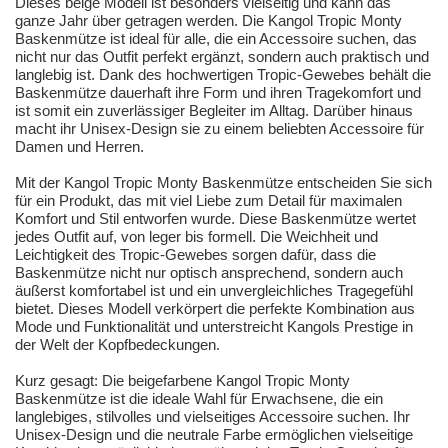
Dieses beige Modell ist besonders vielseitig und kann das
ganze Jahr über getragen werden. Die Kangol Tropic Monty
Baskenmütze ist ideal für alle, die ein Accessoire suchen, das
nicht nur das Outfit perfekt ergänzt, sondern auch praktisch und
langlebig ist. Dank des hochwertigen Tropic-Gewebes behält die
Baskenmütze dauerhaft ihre Form und ihren Tragekomfort und
ist somit ein zuverlässiger Begleiter im Alltag. Darüber hinaus
macht ihr Unisex-Design sie zu einem beliebten Accessoire für
Damen und Herren.
Mit der Kangol Tropic Monty Baskenmütze entscheiden Sie sich
für ein Produkt, das mit viel Liebe zum Detail für maximalen
Komfort und Stil entworfen wurde. Diese Baskenmütze wertet
jedes Outfit auf, von leger bis formell. Die Weichheit und
Leichtigkeit des Tropic-Gewebes sorgen dafür, dass die
Baskenmütze nicht nur optisch ansprechend, sondern auch
äußerst komfortabel ist und ein unvergleichliches Tragegefühl
bietet. Dieses Modell verkörpert die perfekte Kombination aus
Mode und Funktionalität und unterstreicht Kangols Prestige in
der Welt der Kopfbedeckungen.
Kurz gesagt: Die beigefarbene Kangol Tropic Monty
Baskenmütze ist die ideale Wahl für Erwachsene, die ein
langlebiges, stilvolles und vielseitiges Accessoire suchen. Ihr
Unisex-Design und die neutrale Farbe ermöglichen vielseitige