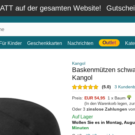
TT auf der gesamten Website!
Gutsche
Outlet
Für Kinder
Geschenkkarten
Nachrichten
Kate
Kangol
Baskenmützen schwar
Kangol
(5.0)
3 Kunden
Preis:
EUR 54,95
1 x Baum
(In den Warenkorb legen, zu
Oder 3
zinslose Zahlungen
vo
Auf Lager
Wollen Sie es in Montag, Aug
Minuten