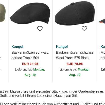
Kangol
Kangol
Ka
Baskenmützen schwarz
Baskenmützen schwarz
Mü
e
dorado Tropic 504
Wool Panel 575 Black
sc
Ventair Black/Gold von
von Kangol
Wo
EUR 64,95
EUR 79,95
Kangol
Be
,
Lieferung bis
Montag,
Lieferung bis
Montag,
Er
Ka
Aug. 10
Aug. 10
st ein klassisches und elegantes Stück, das in der Garderobe eines
tfit und verleiht Ihrem Look einen Hauch von Stil.
Logo verleiht ihr einen Hauch von Authentizität und Qualität und zei