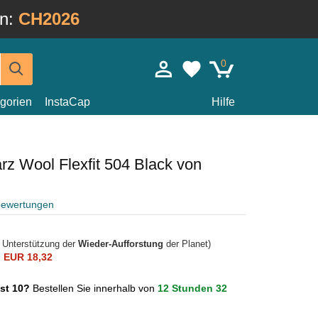
in:
CH2026
0
gorien
InstaCap
Hilfe
z Wool Flexfit 504 Black von
bewertungen
r Unterstützung der
Wieder-Aufforstung
der Planet)
n
EUR 18,32
ust 10?
Bestellen Sie innerhalb von
12 Stunden 32