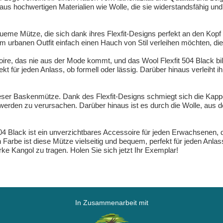
s hochwertigen Materialien wie Wolle, die sie widerstandsfähig und 
 bequeme Mütze, die sich dank ihres Flexfit-Designs perfekt an den K
 urbanen Outfit einfach einen Hauch von Stil verleihen möchten, dies
re, das nie aus der Mode kommt, und das Wool Flexfit 504 Black bil
kt für jeden Anlass, ob formell oder lässig. Darüber hinaus verleiht
eser Baskenmütze. Dank des Flexfit-Designs schmiegt sich die Kapp
werden zu verursachen. Darüber hinaus ist es durch die Wolle, aus der
4 Black ist ein unverzichtbares Accessoire für jeden Erwachsenen, d
arbe ist diese Mütze vielseitig und bequem, perfekt für jeden Anlass
e Kangol zu tragen. Holen Sie sich jetzt Ihr Exemplar!
In Zusammenarbeit mit