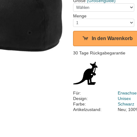
Größe
(Größenguide)
Menge
In den Warenkorb
30 Tage Rückgabegarantie
Für:
Erwachse
Design:
Unisex
Farbe:
Schwarz
Artikelzustand:
Neu; 100