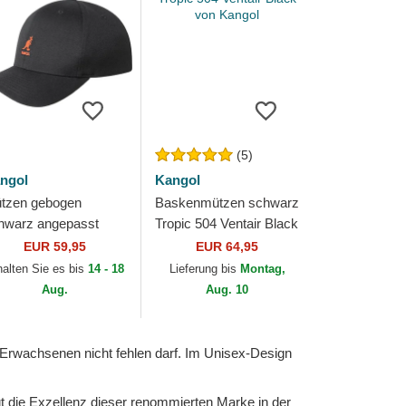
(5)
ngol
Kangol
tzen gebogen
Baskenmützen schwarz
hwarz angepasst
Tropic 504 Ventair Black
ol Flexfit Baseball
von Kangol
EUR 59,95
EUR 64,95
luga Black von
halten Sie es bis
14 - 18
Lieferung bis
Montag,
ngol
Aug.
Aug. 10
 Erwachsenen nicht fehlen darf. Im Unisex-Design
gt die Exzellenz dieser renommierten Marke in der