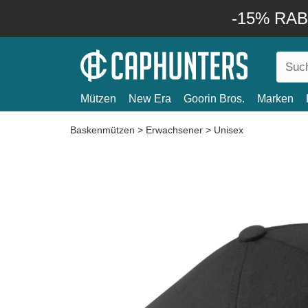
-15% RABA
Mützen
New Era
Goorin Bros.
Marken
Baskenmützen
>
Erwachsener
>
Unisex