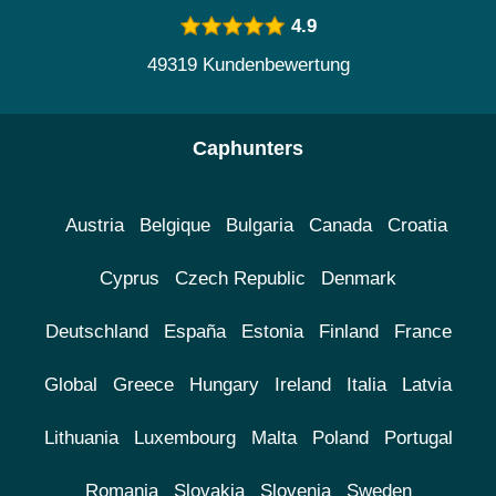
4.9
49319 Kundenbewertung
Caphunters
Austria
Belgique
Bulgaria
Canada
Croatia
Cyprus
Czech Republic
Denmark
Deutschland
España
Estonia
Finland
France
Global
Greece
Hungary
Ireland
Italia
Latvia
Lithuania
Luxembourg
Malta
Poland
Portugal
Romania
Slovakia
Slovenia
Sweden