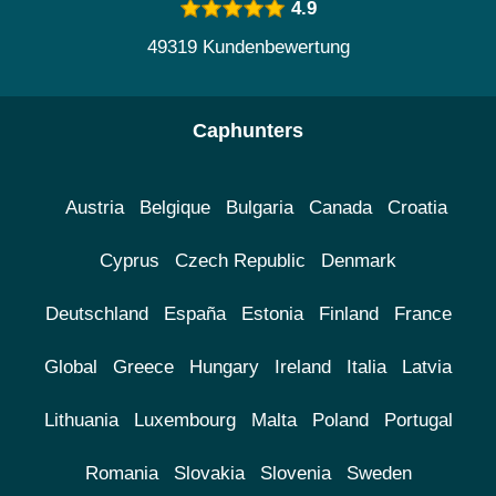
4.9
49319 Kundenbewertung
Caphunters
Austria
Belgique
Bulgaria
Canada
Croatia
Cyprus
Czech Republic
Denmark
Deutschland
España
Estonia
Finland
France
Global
Greece
Hungary
Ireland
Italia
Latvia
Lithuania
Luxembourg
Malta
Poland
Portugal
Romania
Slovakia
Slovenia
Sweden