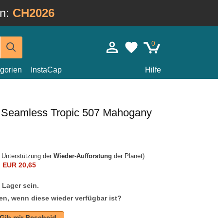
in:
CH2026
0
gorien
InstaCap
Hilfe
 Seamless Tropic 507 Mahogany
r Unterstützung der
Wieder-Aufforstung
der Planet)
n
EUR 20,65
f Lager sein.
en, wenn diese wieder verfügbar ist?
Gib mir Bescheid