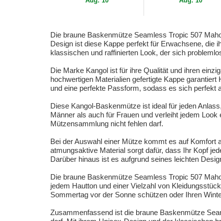
Aug. 10
Aug. 10
Die braune Baskenmütze Seamless Tropic 507 Mahogany
Design ist diese Kappe perfekt für Erwachsene, die i
klassischen und raffinierten Look, der sich probleml
Die Marke Kangol ist für ihre Qualität und ihren ei
hochwertigen Materialien gefertigte Kappe garantiert
und eine perfekte Passform, sodass es sich perfekt 
Diese Kangol-Baskenmütze ist ideal für jeden Anlass,
Männer als auch für Frauen und verleiht jedem Look 
Mützensammlung nicht fehlen darf.
Bei der Auswahl einer Mütze kommt es auf Komfort a
atmungsaktive Material sorgt dafür, dass Ihr Kopf je
Darüber hinaus ist es aufgrund seines leichten Desi
Die braune Baskenmütze Seamless Tropic 507 Mahogan
jedem Hautton und einer Vielzahl von Kleidungsstücke
Sommertag vor der Sonne schützen oder Ihren Winterl
Zusammenfassend ist die braune Baskenmütze Seamle