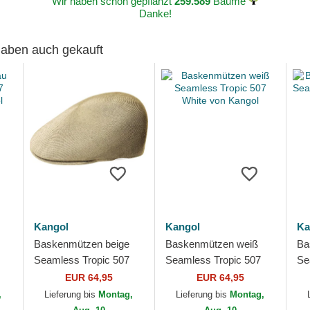
Wir haben schon gepflanzt
259.589
Bäume
Danke!
 haben auch gekauft
Kangol
Kangol
Ka
Baskenmützen beige
Baskenmützen weiß
Ba
Seamless Tropic 507
Seamless Tropic 507
Se
von Kangol
White von Kangol
Bl
EUR 64,95
EUR 64,95
,
Lieferung bis
Montag,
Lieferung bis
Montag,