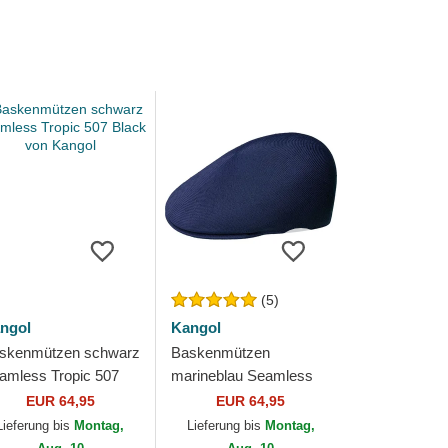
(5)
ngol
Kangol
skenmützen schwarz
Baskenmützen
amless Tropic 507
marineblau Seamless
ack von Kangol
Tropic 507 Navy von
EUR 64,95
EUR 64,95
Kangol
Lieferung bis
Montag,
Lieferung bis
Montag,