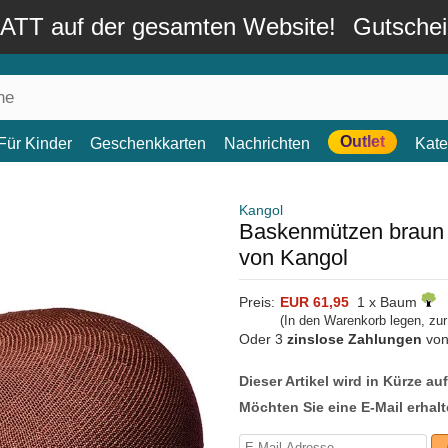
TT auf der gesamten Website!
Gutsche
Outlet
Für Kinder
Geschenkkarten
Nachrichten
Kate
Kangol
Baskenmützen braun
von Kangol
Preis:
EUR 61,95
1 x Baum
(In den Warenkorb legen, zu
Oder 3
zinslose Zahlungen
vo
Dieser Artikel wird in Kürze au
Möchten Sie eine E-Mail erhalt