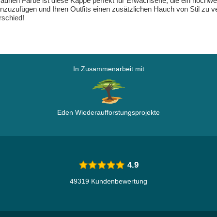
raunen Farbe ist diese Kappe perfekt für Erwachsene, die ein hochwe
hinzuzufügen und Ihren Outfits einen zusätzlichen Hauch von Stil zu v
schied!
In Zusammenarbeit mit
Eden Wiederaufforstungsprojekte
4.9
49319 Kundenbewertung