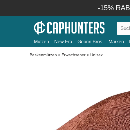
-15% RABA
Mützen
New Era
Goorin Bros.
Marken
Baskenmützen
>
Erwachsener
>
Unisex