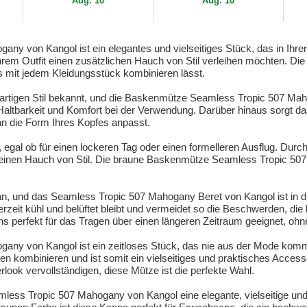
Aug. 10
Aug. 10
 von Kangol ist ein elegantes und vielseitiges Stück, das in Ihrer 
hrem Outfit einen zusätzlichen Hauch von Stil verleihen möchten. Die
os mit jedem Kleidungsstück kombinieren lässt.
nzigartigen Stil bekannt, und die Baskenmütze Seamless Tropic 507 M
 Haltbarkeit und Komfort bei der Verwendung. Darüber hinaus sorgt d
an die Form Ihres Kopfes anpasst.
 egal ob für einen lockeren Tag oder einen formelleren Ausflug. Durc
einen Hauch von Stil. Die braune Baskenmütze Seamless Tropic 507 Mah
n, und das Seamless Tropic 507 Mahogany Beret von Kangol ist in di
derzeit kühl und belüftet bleibt und vermeidet so die Beschwerden, di
gns perfekt für das Tragen über einen längeren Zeitraum geeignet, 
y von Kangol ist ein zeitloses Stück, das nie aus der Mode kommen
n kombinieren und ist somit ein vielseitiges und praktisches Access
ook vervollständigen, diese Mütze ist die perfekte Wahl.
ss Tropic 507 Mahogany von Kangol eine elegante, vielseitige und 