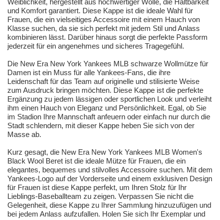
Weiblichkeit, hergestellt aus hochwertiger Wolle, die Haltbarkeit
und Komfort garantiert. Diese Kappe ist die ideale Wahl für
Frauen, die ein vielseitiges Accessoire mit einem Hauch von
Klasse suchen, da sie sich perfekt mit jedem Stil und Anlass
kombinieren lässt. Darüber hinaus sorgt die perfekte Passform
jederzeit für ein angenehmes und sicheres Tragegefühl.
Die New Era New York Yankees MLB schwarze Wollmütze für
Damen ist ein Muss für alle Yankees-Fans, die ihre
Leidenschaft für das Team auf originelle und stilisierte Weise
zum Ausdruck bringen möchten. Diese Kappe ist die perfekte
Ergänzung zu jedem lässigen oder sportlichen Look und verleiht
ihm einen Hauch von Eleganz und Persönlichkeit. Egal, ob Sie
im Stadion Ihre Mannschaft anfeuern oder einfach nur durch die
Stadt schlendern, mit dieser Kappe heben Sie sich von der
Masse ab.
Kurz gesagt, die New Era New York Yankees MLB Women's
Black Wool Beret ist die ideale Mütze für Frauen, die ein
elegantes, bequemes und stilvolles Accessoire suchen. Mit dem
Yankees-Logo auf der Vorderseite und einem exklusiven Design
für Frauen ist diese Kappe perfekt, um Ihren Stolz für Ihr
Lieblings-Baseballteam zu zeigen. Verpassen Sie nicht die
Gelegenheit, diese Kappe zu Ihrer Sammlung hinzuzufügen und
bei jedem Anlass aufzufallen. Holen Sie sich Ihr Exemplar und