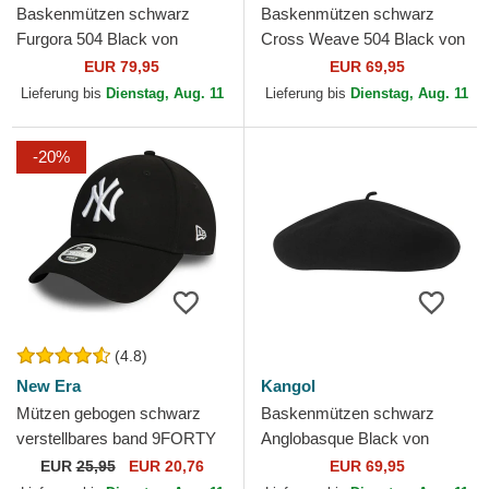
Baskenmützen schwarz
Baskenmützen schwarz
Furgora 504 Black von
Cross Weave 504 Black von
Kangol
Kangol
EUR 79,95
EUR 69,95
Lieferung bis
Dienstag, Aug. 11
Lieferung bis
Dienstag, Aug. 11
-20%
(4.8)
New Era
Kangol
Mützen gebogen schwarz
Baskenmützen schwarz
verstellbares band 9FORTY
Anglobasque Black von
Essential der New York
Kangol
EUR
25,95
EUR 20,76
EUR 69,95
Yankees MLB von New Era