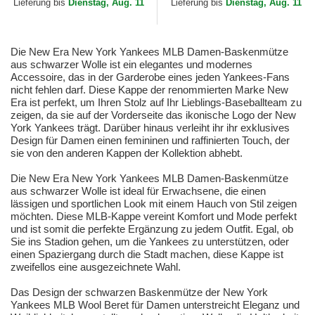
Lieferung bis
Dienstag, Aug. 11
Lieferung bis
Dienstag, Aug. 11
Die New Era New York Yankees MLB Damen-Baskenmütze
aus schwarzer Wolle ist ein elegantes und modernes
Accessoire, das in der Garderobe eines jeden Yankees-Fans
nicht fehlen darf. Diese Kappe der renommierten Marke New
Era ist perfekt, um Ihren Stolz auf Ihr Lieblings-Baseballteam zu
zeigen, da sie auf der Vorderseite das ikonische Logo der New
York Yankees trägt. Darüber hinaus verleiht ihr ihr exklusives
Design für Damen einen femininen und raffinierten Touch, der
sie von den anderen Kappen der Kollektion abhebt.
Die New Era New York Yankees MLB Damen-Baskenmütze
aus schwarzer Wolle ist ideal für Erwachsene, die einen
lässigen und sportlichen Look mit einem Hauch von Stil zeigen
möchten. Diese MLB-Kappe vereint Komfort und Mode perfekt
und ist somit die perfekte Ergänzung zu jedem Outfit. Egal, ob
Sie ins Stadion gehen, um die Yankees zu unterstützen, oder
einen Spaziergang durch die Stadt machen, diese Kappe ist
zweifellos eine ausgezeichnete Wahl.
Das Design der schwarzen Baskenmütze der New York
Yankees MLB Wool Beret für Damen unterstreicht Eleganz und