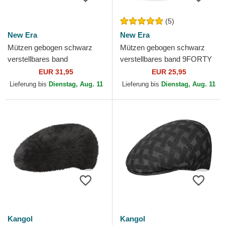
(5)
New Era
New Era
Mützen gebogen schwarz
Mützen gebogen schwarz
verstellbares band
verstellbares band 9FORTY
9TWENTY Broderie der New
Essential der New York
EUR 31,95
EUR 25,95
York Yankees MLB von New
Yankees MLB von New Era
Lieferung bis
Dienstag, Aug. 11
Lieferung bis
Dienstag, Aug. 11
Era
Kangol
Kangol