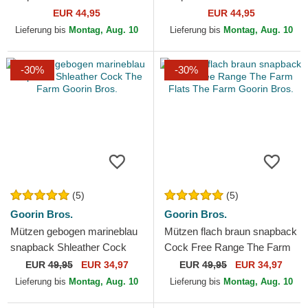
The Farm All Over Canvas
Team Rooster Original
EUR 44,95
EUR 44,95
The Farm Goorin Bros.
Recipe Team Pride The...
Lieferung bis
Montag, Aug. 10
Lieferung bis
Montag, Aug. 10
-30%
-30%
(5)
(5)
Goorin Bros.
Goorin Bros.
Mützen gebogen marineblau
Mützen flach braun snapback
snapback Shleather Cock
Cock Free Range The Farm
The Farm Goorin Bros.
Flats The Farm Goorin Bros.
EUR
49,95
EUR 34,97
EUR
49,95
EUR 34,97
Lieferung bis
Montag, Aug. 10
Lieferung bis
Montag, Aug. 10