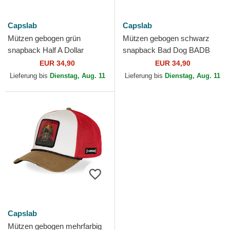
Capslab
Capslab
Mützen gebogen grün
Mützen gebogen schwarz
snapback Half A Dollar
snapback Bad Dog BADB
HALFB Hip Hop Dogz von
Hip Hop Dogz von Capslab
EUR 34,90
EUR 34,90
Capslab
Lieferung bis
Dienstag, Aug. 11
Lieferung bis
Dienstag, Aug. 11
Capslab
Mützen gebogen mehrfarbig