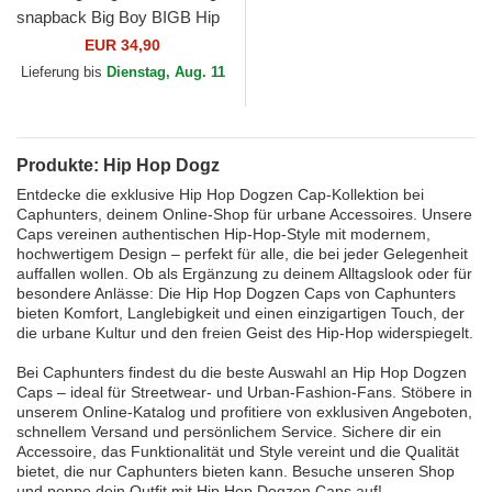
snapback Big Boy BIGB Hip
Hop Dogz von Capslab
EUR 34,90
Lieferung bis
Dienstag, Aug. 11
Produkte: Hip Hop Dogz
Entdecke die exklusive Hip Hop Dogzen Cap-Kollektion bei
Caphunters, deinem Online-Shop für urbane Accessoires. Unsere
Caps vereinen authentischen Hip-Hop-Style mit modernem,
hochwertigem Design – perfekt für alle, die bei jeder Gelegenheit
auffallen wollen. Ob als Ergänzung zu deinem Alltagslook oder für
besondere Anlässe: Die Hip Hop Dogzen Caps von Caphunters
bieten Komfort, Langlebigkeit und einen einzigartigen Touch, der
die urbane Kultur und den freien Geist des Hip-Hop widerspiegelt.
Bei Caphunters findest du die beste Auswahl an Hip Hop Dogzen
Caps – ideal für Streetwear- und Urban-Fashion-Fans. Stöbere in
unserem Online-Katalog und profitiere von exklusiven Angeboten,
schnellem Versand und persönlichem Service. Sichere dir ein
Accessoire, das Funktionalität und Style vereint und die Qualität
bietet, die nur Caphunters bieten kann. Besuche unseren Shop
und peppe dein Outfit mit Hip Hop Dogzen Caps auf!