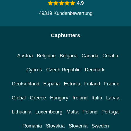
4.9
49319 Kundenbewertung
Caphunters
Austria
Belgique
Bulgaria
Canada
Croatia
Cyprus
Czech Republic
Denmark
Deutschland
España
Estonia
Finland
France
Global
Greece
Hungary
Ireland
Italia
Latvia
Lithuania
Luxembourg
Malta
Poland
Portugal
Romania
Slovakia
Slovenia
Sweden