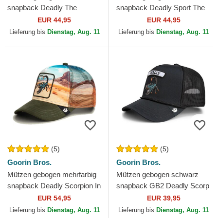
snapback Deadly The
snapback Deadly Sport The
Deadliest Scorpion The Farm
Farm Goorin Bros.
EUR 44,95
EUR 44,95
Goorin Bros.
Lieferung bis
Dienstag, Aug. 11
Lieferung bis
Dienstag, Aug. 11
(5)
(5)
Goorin Bros.
Goorin Bros.
Mützen gebogen mehrfarbig
Mützen gebogen schwarz
snapback Deadly Scorpion In
snapback GB2 Deadly Scorp
The Element The Farm
The Rocker The Farm Goorin
EUR 54,95
EUR 39,95
Goorin Bros.
Bros.
Lieferung bis
Dienstag, Aug. 11
Lieferung bis
Dienstag, Aug. 11