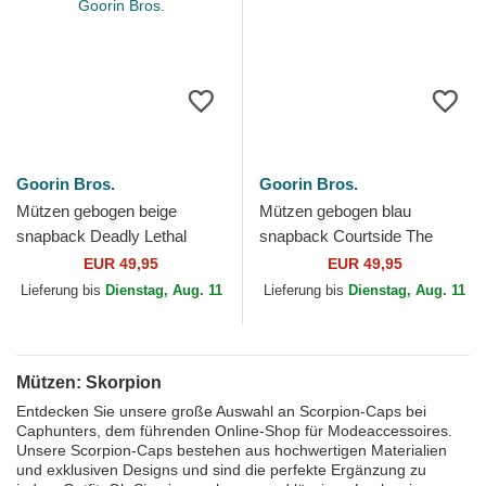
Goorin Bros.
Goorin Bros.
Mützen gebogen beige
Mützen gebogen blau
snapback Deadly Lethal
snapback Courtside The
Linen Rugged Comfort The
Farm Goorin Bros.
EUR 49,95
EUR 49,95
Farm Goorin Bros.
Lieferung bis
Dienstag, Aug. 11
Lieferung bis
Dienstag, Aug. 11
Mützen: Skorpion
Entdecken Sie unsere große Auswahl an Scorpion-Caps bei
Caphunters, dem führenden Online-Shop für Modeaccessoires.
Unsere Scorpion-Caps bestehen aus hochwertigen Materialien
und exklusiven Designs und sind die perfekte Ergänzung zu