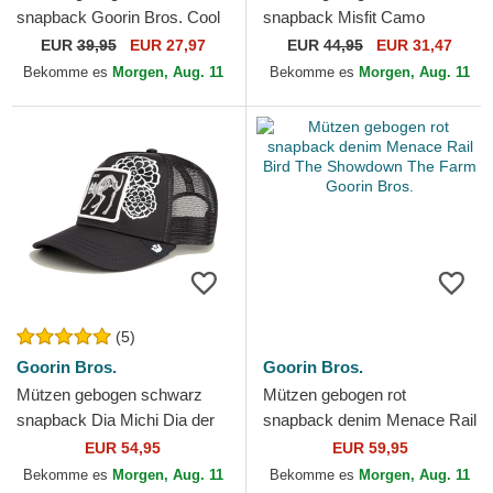
snapback Goorin Bros. Cool
snapback Misfit Camo
Cat Luxury Moon The Farm
Desaturated Camo The Farm
EUR
39,95
EUR 27,97
EUR
44,95
EUR 31,47
Blue Hat The Farm Goorin...
Goorin Bros.
Bekomme es
Morgen, Aug. 11
Bekomme es
Morgen, Aug. 11
(5)
Goorin Bros.
Goorin Bros.
Mützen gebogen schwarz
Mützen gebogen rot
snapback Dia Michi Dia der
snapback denim Menace Rail
Los Muertos The Farm
Bird The Showdown The
EUR 54,95
EUR 59,95
Goorin Bros.
Farm Goorin Bros.
Bekomme es
Morgen, Aug. 11
Bekomme es
Morgen, Aug. 11