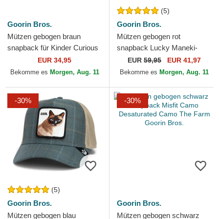
(5)
Goorin Bros.
Goorin Bros.
Mützen gebogen braun
Mützen gebogen rot
snapback für Kinder Curious
snapback Lucky Maneki-
Cat Mini The Farm Goorin
Neko Happy Thoughts The
EUR 34,95
EUR
59,95
EUR 41,97
Bros.
Farm Goorin Bros.
Bekomme es
Morgen, Aug. 11
Bekomme es
Morgen, Aug. 11
-30%
-30%
(5)
Goorin Bros.
Goorin Bros.
Mützen gebogen blau
Mützen gebogen schwarz