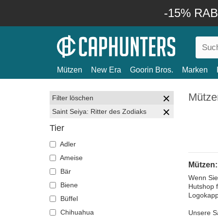
-15% RABA
Mützen
New Era
Goorin Bros.
Marken
Mützen
Filter löschen
Saint Seiya: Ritter des Zodiaks
Tier
Adler
Ameise
Mützen: 
Bär
Wenn Sie 
Biene
Hutshop f
Logokapp
Büffel
Chihuahua
Unsere Sa