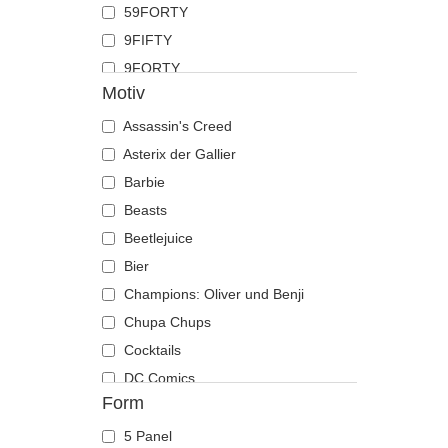
59FORTY
Hai
9FIFTY
Hirsch
9FORTY
Hund
Motiv
9FORTY APEX
Katze
9FORTY M-Crown
Assassin's Creed
Kojote
9SEVENTY
Asterix der Gallier
Krabbe
9TWENTY
Barbie
Krähe
A Frame
Beasts
Krokodil
Casual Classic
Beetlejuice
Kuh
E Frame
Bier
Küken
Open Back
Champions: Oliver und Benji
Labrador retriever
Runner
Chupa Chups
Languste
The 90s
Cocktails
Libelle
The Ball
DC Comics
Löwe
Form
The Retro
Der Herr der Ringe
Löwin
The Snap
Die Schlümpfe
Maus
5 Panel