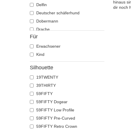
hinaus si
Delfin
dir noch 
Deutscher schäferhund
Dobermann
Drache
Für
Eichhörnchen
Eidechse
Erwachsener
Einhorn
Kind
Ente
Silhouette
Eule
19TWENTY
Flamingo
39THIRTY
Französische bulldogge
59FIFTY
Fuchs
59FIFTY Dogear
Geier
59FIFTY Low Profile
Gepard
59FIFTY Pre-Curved
Glühwürmchen
59FIFTY Retro Crown
Hahn