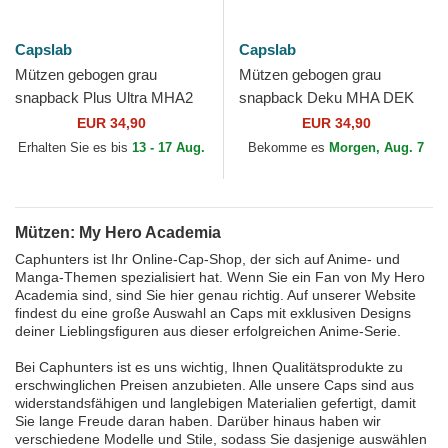
Capslab
Capslab
Mützen gebogen grau
Mützen gebogen grau
snapback Plus Ultra MHA2
snapback Deku MHA DEK
LMH My Hero Academia von
Izuku Midoriya My Hero
EUR 34,90
EUR 34,90
Capslab
Academia von Capslab
Erhalten Sie es bis
13 - 17 Aug.
Bekomme es
Morgen, Aug. 7
Mützen: My Hero Academia
Caphunters ist Ihr Online-Cap-Shop, der sich auf Anime- und
Manga-Themen spezialisiert hat. Wenn Sie ein Fan von My Hero
Academia sind, sind Sie hier genau richtig. Auf unserer Website
findest du eine große Auswahl an Caps mit exklusiven Designs
deiner Lieblingsfiguren aus dieser erfolgreichen Anime-Serie.
Bei Caphunters ist es uns wichtig, Ihnen Qualitätsprodukte zu
erschwinglichen Preisen anzubieten. Alle unsere Caps sind aus
widerstandsfähigen und langlebigen Materialien gefertigt, damit
Sie lange Freude daran haben. Darüber hinaus haben wir
verschiedene Modelle und Stile, sodass Sie dasjenige auswählen