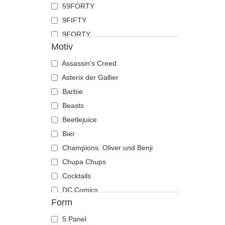
59FORTY
Hai
9FIFTY
Hirsch
9FORTY
Hund
Motiv
9FORTY APEX
Katze
9FORTY M-Crown
Assassin's Creed
Kojote
9SEVENTY
Asterix der Gallier
Krabbe
9TWENTY
Barbie
Krähe
A Frame
Beasts
Krokodil
Casual Classic
Beetlejuice
Kuh
E Frame
Bier
Küken
Open Back
Champions: Oliver und Benji
Labrador retriever
Runner
Chupa Chups
Languste
The 90s
Cocktails
Libelle
The Ball
DC Comics
Löwe
Form
The Retro
Der Herr der Ringe
Löwin
The Snap
Die Schlümpfe
Maus
5 Panel