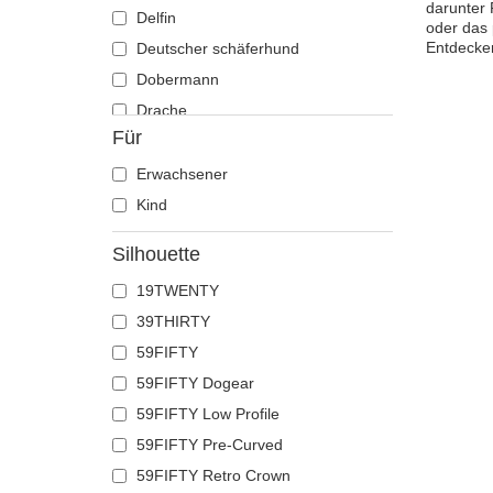
darunter 
Delfin
oder das 
Entdecken
Deutscher schäferhund
Dobermann
Drache
Für
Eichhörnchen
Eidechse
Erwachsener
Einhorn
Kind
Ente
Silhouette
Eule
19TWENTY
Flamingo
39THIRTY
Französische bulldogge
59FIFTY
Fuchs
59FIFTY Dogear
Geier
59FIFTY Low Profile
Gepard
59FIFTY Pre-Curved
Glühwürmchen
59FIFTY Retro Crown
Hahn