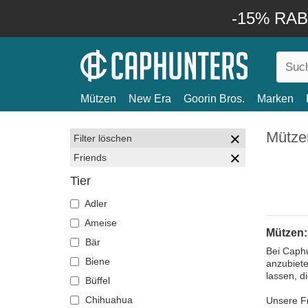
-15% RABA
Mützen
New Era
Goorin Bros.
Marken
Mütze
Filter löschen
Friends
Tier
Adler
Ameise
Mützen:
Bär
Bei Caphu
Biene
anzubiete
lassen, 
Büffel
Chihuahua
Unsere Fr