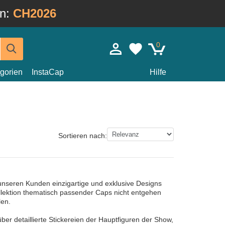
in:
CH2026
0
gorien
InstaCap
Hilfe
Sortieren nach:
unseren Kunden einzigartige und exklusive Designs
ollektion thematisch passender Caps nicht entgehen
len.
er detaillierte Stickereien der Hauptfiguren der Show,