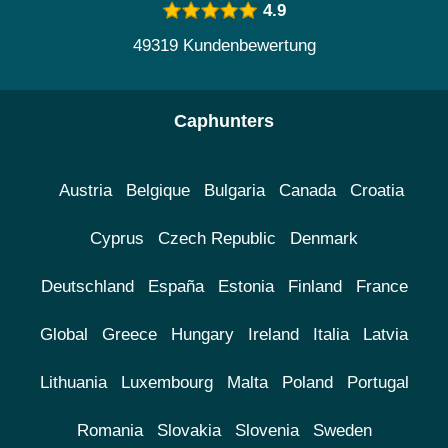
4.9
49319 Kundenbewertung
Caphunters
Austria
Belgique
Bulgaria
Canada
Croatia
Cyprus
Czech Republic
Denmark
Deutschland
España
Estonia
Finland
France
Global
Greece
Hungary
Ireland
Italia
Latvia
Lithuania
Luxembourg
Malta
Poland
Portugal
Romania
Slovakia
Slovenia
Sweden