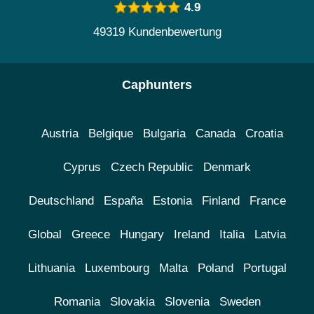
4.9
49319 Kundenbewertung
Caphunters
Austria
Belgique
Bulgaria
Canada
Croatia
Cyprus
Czech Republic
Denmark
Deutschland
España
Estonia
Finland
France
Global
Greece
Hungary
Ireland
Italia
Latvia
Lithuania
Luxembourg
Malta
Poland
Portugal
Romania
Slovakia
Slovenia
Sweden