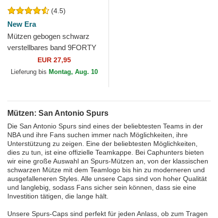
(4.5)
New Era
Mützen gebogen schwarz
verstellbares band 9FORTY
The League der San Antonio
EUR 27,95
Spurs NBA von New Era
Lieferung bis
Montag, Aug. 10
Mützen: San Antonio Spurs
Die San Antonio Spurs sind eines der beliebtesten Teams in der
NBA und ihre Fans suchen immer nach Möglichkeiten, ihre
Unterstützung zu zeigen. Eine der beliebtesten Möglichkeiten,
dies zu tun, ist eine offizielle Teamkappe. Bei Caphunters bieten
wir eine große Auswahl an Spurs-Mützen an, von der klassischen
schwarzen Mütze mit dem Teamlogo bis hin zu moderneren und
ausgefalleneren Styles. Alle unsere Caps sind von hoher Qualität
und langlebig, sodass Fans sicher sein können, dass sie eine
Investition tätigen, die lange hält.
Unsere Spurs-Caps sind perfekt für jeden Anlass, ob zum Tragen