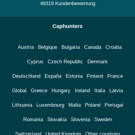
49319 Kundenbewertung
Caphunters
Austria
Belgique
Bulgaria
Canada
Croatia
Cyprus
Czech Republic
Denmark
Deutschland
España
Estonia
Finland
France
Global
Greece
Hungary
Ireland
Italia
Latvia
Lithuania
Luxembourg
Malta
Poland
Portugal
Romania
Slovakia
Slovenia
Sweden
Switzerland
United Kingdom
Other countries