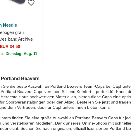
n Needle
ebogen grau
ares band Archive
land Beavers MiLB
EUR 34,50
ican Needle
 bis
Dienstag, Aug. 11
 Portland Beavers
 Sie die beste Auswahl an Portland Beavers Team-Caps bei Caphunter
en Portland Beavers Caps vereinen Stil und Komfort – perfekt für Fans, d
Hergestellt aus hochwertigen Materialien, bieten diese Caps eine opti
 für Sportveranstaltungen oder den Alltag. Bestellen Sie jetzt und trag
und dem Vertrauen, das nur Caphunters Ihnen bieten kann.
nters finden Sie eine große Auswahl an Portland Beavers Caps für je
und verstellbaren Modellen. Dank unseres Online-Shops mit schnellem
inderleicht. Suchen Sie nach originalen, offiziell lizenzierten Portlan