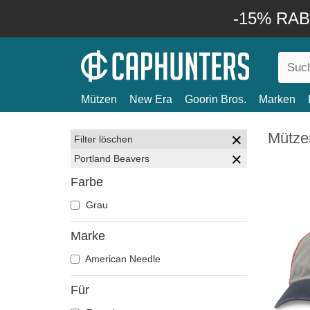
-15% RABA
Mützen
New Era
Goorin Bros.
Marken
Mütze
Filter löschen
Portland Beavers
Farbe
Grau
Marke
American Needle
Für