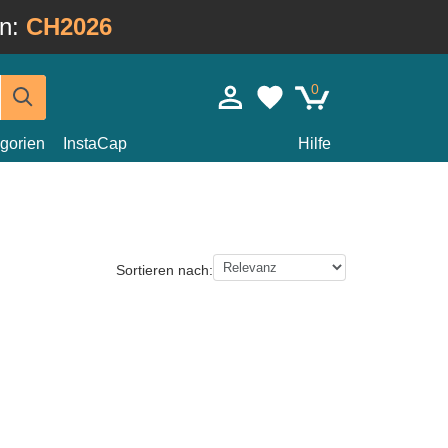
in:
CH2026
0
gorien
InstaCap
Hilfe
Sortieren nach: