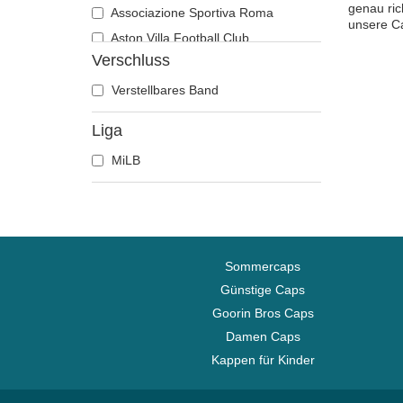
genau ric
Associazione Sportiva Roma
unsere Ca
Aston Villa Football Club
Verschluss
Atlanta Braves
Atlanta Falcons
Verstellbares Band
Boston Bruins
Liga
Boston Celtics
MiLB
Boston Red Sox
Brooklyn Nets
Carolina Panthers
Chelsea Football Club
Chicago Bears
Sommercaps
Chicago Blackhawks
Günstige Caps
Goorin Bros Caps
Chicago Bulls
Damen Caps
Chicago Cubs
Kappen für Kinder
Chicago White Sox
Cincinnati Bengals