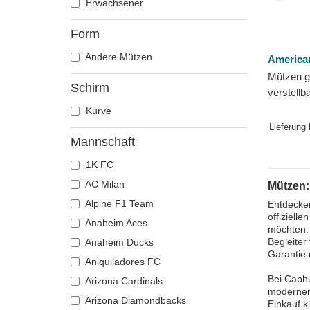
Erwachsener
Form
Andere Mützen
America
Mützen g
Schirm
verstellb
der Port
Kurve
von Amer
Lieferung
Mannschaft
1K FC
AC Milan
Mützen:
Alpine F1 Team
Entdecken
offiziell
Anaheim Aces
möchten. 
Begleiter
Anaheim Ducks
Garantie 
Aniquiladores FC
Bei Caphu
Arizona Cardinals
modernen 
Arizona Diamondbacks
Einkauf k