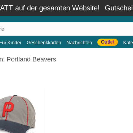
TT auf der gesamten Website!
Gutsche
Outlet
Für Kinder
Geschenkkarten
Nachrichten
Kate
n: Portland Beavers