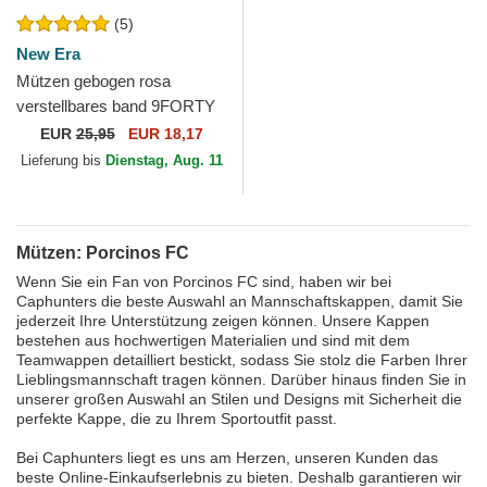
(5)
New Era
Mützen gebogen rosa
verstellbares band 9FORTY
Core der Porcinos FC Kings
EUR
25,95
EUR 18,17
League von New Era
Lieferung bis
Dienstag, Aug. 11
Mützen: Porcinos FC
Wenn Sie ein Fan von Porcinos FC sind, haben wir bei
Caphunters die beste Auswahl an Mannschaftskappen, damit Sie
jederzeit Ihre Unterstützung zeigen können. Unsere Kappen
bestehen aus hochwertigen Materialien und sind mit dem
Teamwappen detailliert bestickt, sodass Sie stolz die Farben Ihrer
Lieblingsmannschaft tragen können. Darüber hinaus finden Sie in
unserer großen Auswahl an Stilen und Designs mit Sicherheit die
perfekte Kappe, die zu Ihrem Sportoutfit passt.
Bei Caphunters liegt es uns am Herzen, unseren Kunden das
beste Online-Einkaufserlebnis zu bieten. Deshalb garantieren wir