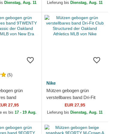
Oakland Athletics MLB von
bis
Dienstag, Aug. 11
Lieferung bis
Dienstag, Aug. 11
New Era
(5)
Nike
ebogen grün
Mützen gebogen grün
ares band
verstellbares band Dri-Fit
Core Classic der
Club Structured der Oakland
EUR 27,95
EUR 27,95
thletics MLB von
Athletics MLB von Nike
ie es bis
17 - 19 Aug.
Lieferung bis
Dienstag, Aug. 11