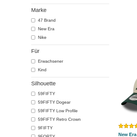
Marke
47 Brand
New Era
Nike
Für
Erwachsener
Kind
Silhouette
59FIFTY
59FIFTY Dogear
59FIFTY Low Profile
59FIFTY Retro Crown
9FIFTY
New Era
9FORTY