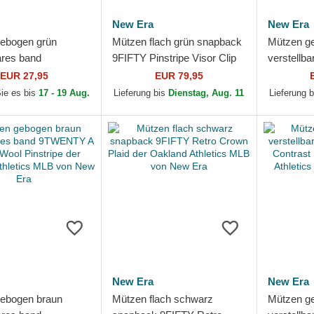
New Era
New Era
ebogen grün
Mützen flach grün snapback
Mützen ge
ares band
9FIFTY Pinstripe Visor Clip
verstellb
 Core Classic der
der Oakland Athletics MLB
9TWENTY
EUR 27,95
EUR 79,95
Athletics MLB von
von New Era
Contrast 
Sie es bis
17 - 19 Aug.
Lieferung bis
Dienstag, Aug. 11
Lieferung 
Athletics..
New Era
New Era
ebogen braun
Mützen flach schwarz
Mützen g