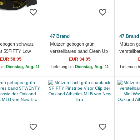
47 Brand
47 Brand
gebogen schwarz
Mützen gebogen grün
Mützen g
t 59FIFTY Low
verstellbares band Clean Up
verstellb
loral Cord Three
Beach Side der Oakland
Ballpark S
EUR 58,95
EUR 34,95
inted Corduroy
Athletics MLB von 47 Brand
Oakland A
 bis
Dienstag, Aug. 11
Lieferung bis
Dienstag, Aug. 11
Lieferung 
47...