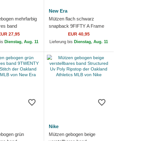
New Era
bogen mehrfarbig
Mützen flach schwarz
ares band
snapback 9FIFTY A Frame
 Mini Washed
Ring der Oakland Athletics
EUR 27,95
EUR 40,95
der Oakland
MLB von New Era
bis
Dienstag, Aug. 11
Lieferung bis
Dienstag, Aug. 11
.
Nike
ebogen grün
Mützen gebogen beige