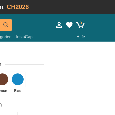
in:
CH2026
0
gorien
InstaCap
Hilfe
n
raun
Blau
n