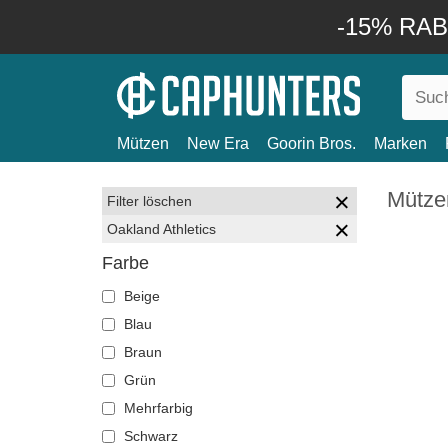
-15% RABA
Mützen
New Era
Goorin Bros.
Marken
Mützen
Filter löschen
Oakland Athletics
Farbe
Beige
Blau
Braun
Grün
Mehrfarbig
Schwarz