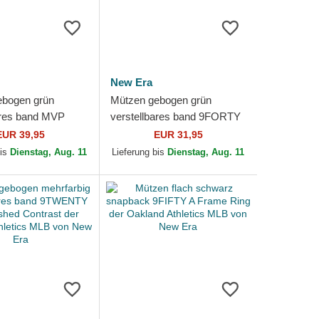
New Era
ebogen grün
Mützen gebogen grün
ares band MVP
verstellbares band 9FORTY
cript Shot der
Winter Borg der Oakland
EUR 39,95
EUR 31,95
thletics MLB von
Athletics MLB von New Era
bis
Dienstag, Aug. 11
Lieferung bis
Dienstag, Aug. 11