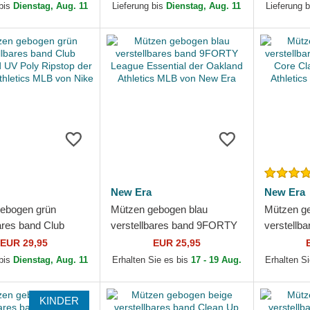
Athletics MLB von
der Oakland Athletics...
von Nike
 bis
Dienstag, Aug. 11
Lieferung bis
Dienstag, Aug. 11
Lieferung 
New Era
New Era
ebogen grün
Mützen gebogen blau
Mützen g
ares band Club
verstellbares band 9FORTY
verstellb
ed UV Poly Ripstop
League Essential der
9TWENTY 
EUR 29,95
EUR 25,95
nd Athletics MLB...
Oakland Athletics MLB von
Oakland A
 bis
Dienstag, Aug. 11
Erhalten Sie es bis
17 - 19 Aug.
Erhalten S
New Era
New Era
KINDER