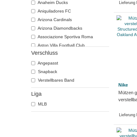
Oakland 
Anaheim Ducks
Lieferung
New Era
Aniquiladores FC
Arizona Cardinals
Arizona Diamondbacks
Associazione Sportiva Roma
Aston Villa Football Club
Verschluss
Atlanta Braves
Atlanta Falcons
Angepasst
Boston Bruins
Snapback
Boston Celtics
Verstellbares Band
Nike
Boston Red Sox
Mützen g
Liga
Brooklyn Nets
verstellb
MLB
Carolina Panthers
Structur
der Oakla
Chelsea Football Club
Lieferung
Chicago Bears
Chicago Blackhawks