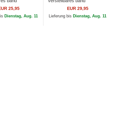
ares band
verstellbares band
Contrast Stitch
Structured Uv Poly Ripstop
EUR 25,95
EUR 29,95
nd Athletics MLB
der Oakland Athletics MLB
bis
Dienstag, Aug. 11
Lieferung bis
Dienstag, Aug. 11
Era
von...