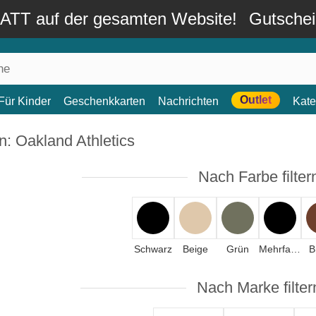
TT auf der gesamten Website!
Gutsche
Outlet
Für Kinder
Geschenkkarten
Nachrichten
Kate
: Oakland Athletics
Nach Farbe filter
Schwarz
Beige
Grün
Mehrfarbig
B
Nach Marke filter