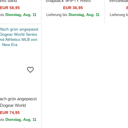
ares band
snapback 9FIFTY Retro
verstellb
 A Frame Wool
Crown Plaid der Oakland
9TWENTY 
EUR 58,95
EUR 36,95
 der Oakland
Athletics MLB von New Era
der Oakla
 bis
Dienstag, Aug. 11
Lieferung bis
Dienstag, Aug. 11
Lieferung 
 MLB...
von New 
lach grün angepasst
Dogear World
r Oakland Athletics
EUR 74,95
 New Era
 bis
Dienstag, Aug. 11