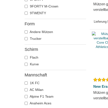
Mützen g
9FORTY M-Crown
verstell
9TWENTY
Colour B
Athletic
Lieferung
Form
Andere Mützen
Trucker
Schirm
Flach
Kurve
Mannschaft
1K FC
New Era
AC Milan
Mützen g
Alpine F1 Team
verstellb
Anaheim Aces
9TWENTY