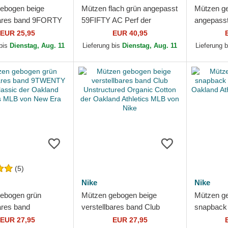
ebogen beige
Mützen flach grün angepasst
Mützen g
bares band 9FORTY
59FIFTY AC Perf der
angepasst
lock der Oakland
Oakland Athletics MLB von
Crown Lin
EUR 25,95
EUR 40,95
s MLB von New Era
New Era
Athletics
 bis
Dienstag, Aug. 11
Lieferung bis
Dienstag, Aug. 11
Lieferung 
(5)
Nike
Nike
ebogen grün
Mützen gebogen beige
Mützen g
ares band
verstellbares band Club
snapback 
 Core Classic der
Unstructured Organic Cotton
der Oakla
EUR 27,95
EUR 27,95