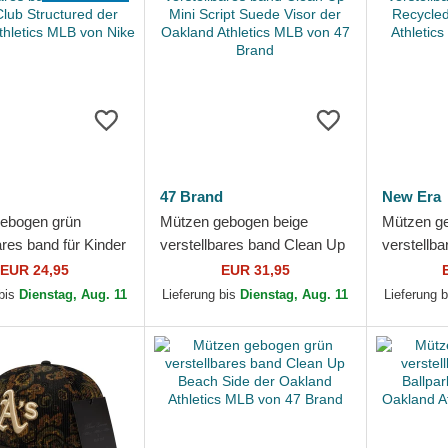
47 Brand
New Era
ebogen grün
Mützen gebogen beige
Mützen g
ares band für Kinder
verstellbares band Clean Up
verstellb
lub Structured der
Mini Script Suede Visor der
Recycled 
EUR 24,95
EUR 31,95
thletics...
Oakland Athletics...
Athletics
 bis
Dienstag, Aug. 11
Lieferung bis
Dienstag, Aug. 11
Lieferung 