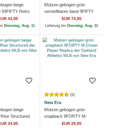
ebogen beige
Mützen gebogen grün
 59FIFTY Retro
verstellbares band 9FIFTY
en der Oakland
Retro Crown Heritage Series
EUR 43,95
EUR 74,95
 MLB von New Era
der Oakland Athletics...
bis
Dienstag, Aug. 11
Lieferung bis
Dienstag, Aug. 11
(5)
New Era
ebogen beige
Mützen gebogen grün
Rise Structured
snapback 9FORTY M-
nd Athletics MLB
Crown Player Replica der
EUR 34,95
EUR 29,95