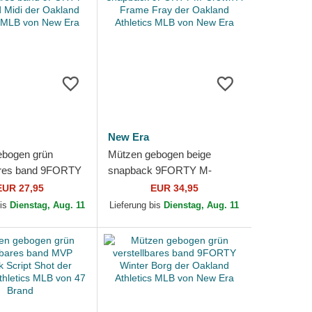
New Era
ebogen grün
Mützen gebogen beige
ares band 9FORTY
snapback 9FORTY M-
Midi der Oakland
Crown A Frame Fray der
EUR 27,95
EUR 34,95
 MLB von New Era
Oakland Athletics MLB von
bis
Dienstag, Aug. 11
Lieferung bis
Dienstag, Aug. 11
New Era