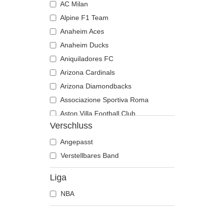
AC Milan
Alpine F1 Team
Anaheim Aces
Anaheim Ducks
Aniquiladores FC
Arizona Cardinals
Arizona Diamondbacks
Associazione Sportiva Roma
Aston Villa Football Club
Verschluss
Atlanta Braves
Atlanta Falcons
Angepasst
Atlanta Hawks
Verstellbares Band
Boston Bruins
Liga
Boston Celtics
NBA
Boston Red Sox
Brooklyn Nets