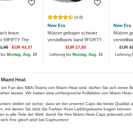
(4.8)
New Era
New Era
lach braun
Mützen gebogen schwarz
Mützen g
t 59FIFTY The
verstellbares band 9FORTY
verstellb
 Fire Pin der Miami
The League der Miami Heat
9TWENTY D
1,95
EUR 43,37
EUR 27,95
EUR
3
A von New Era
NBA von New Era
2023 der
 bis
Montag, Aug. 10
Lieferung bis
Montag, Aug. 10
Lieferung 
von New 
 Miami Heat
 ein Fan des NBA-Teams von Miami Heat sind, dürfen Sie sich einen 
gehen lassen. Wir haben eine umfangreiche Kollektion von Miami Heat-M
nters stellen wir sicher, dass wir bei unseren Caps die beste Qualität
en, mit denen Sie stolz die Farben Ihres Lieblingsteams tragen können.
en in alle Teile der Welt, damit Sie Ihre Miami Heat-Caps jederzeit un
 sich Ihre gleich jetzt bei Caphunters!