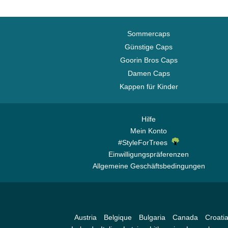
Carolina Panthers
Charlotte Hornets
Chelsea Football Club
Sommercaps
Chicago Bears
Günstige Caps
Goorin Bros Caps
Chicago Blackhawks
Damen Caps
Chicago Bulls
Kappen für Kinder
Chicago Cubs
Chicago White Sox
Cincinnati Bengals
Hilfe
Mein Konto
Cincinnati Reds
#StyleForTrees
Cleveland Browns
Einwilligungspräferenzen
Cleveland Cavaliers
Allgemeine Geschäftsbedingungen
Cleveland Cubs
Dallas Cowboys
Dallas Mavericks
Austria
Belgique
Bulgaria
Canada
Croati
Denver Broncos