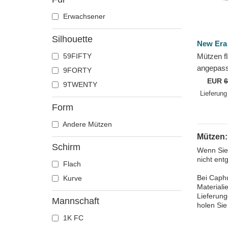
Erwachsener
Silhouette
New Era
59FIFTY
Mützen f
angepass
9FORTY
Elements
EUR
6
9TWENTY
Heat NB
Lieferung
Form
Andere Mützen
Mützen:
Schirm
Wenn Sie
nicht ent
Flach
Bei Caphu
Kurve
Materiali
Lieferung
Mannschaft
holen Sie
1K FC