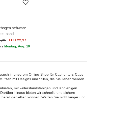
ebogen schwarz
ares band
raft Edition
1,95
EUR 22,37
 Miami Heat NBA
bis
Montag, Aug. 10
Era
Besuch in unserem Online-Shop für Caphunters-Caps
ützen mit Designs und Stilen, die Sie lieben werden.
 anbieten, mit widerstandsfähigen und langlebigen
 Darüber hinaus bieten wir schnelle und sichere
d überall genießen können. Warten Sie nicht länger und