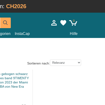
in:
CH2026
0
gorien
InstaCap
Hilfe
Sortieren nach: