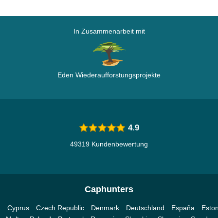
In Zusammenarbeit mit
Eden Wiederaufforstungsprojekte
4.9
49319 Kundenbewertung
Caphunters
a
Cyprus
Czech Republic
Denmark
Deutschland
España
Eston