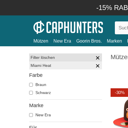
-15% RABA
Mützen
New Era
Goorin Bros.
Marken
Mütze
Filter löschen
Miami Heat
Farbe
Braun
-30%
Schwarz
Marke
New Era
Für