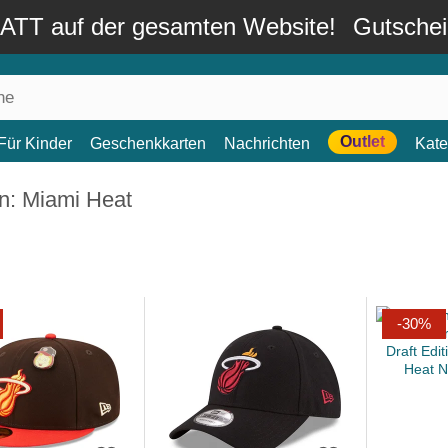
TT auf der gesamten Website!
Gutsche
Outlet
Für Kinder
Geschenkkarten
Nachrichten
Kate
n: Miami Heat
-30%