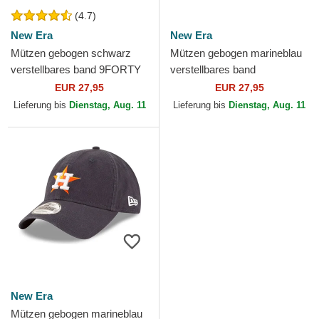
(4.7)
New Era
New Era
Mützen gebogen schwarz
Mützen gebogen marineblau
verstellbares band 9FORTY
verstellbares band
The League der Houston
9TWENTY Core Classic der
EUR 27,95
EUR 27,95
Astros MLB von New Era
Houston Astros MLB von
Lieferung bis
Dienstag, Aug. 11
Lieferung bis
Dienstag, Aug. 11
New Era
New Era
Mützen gebogen marineblau