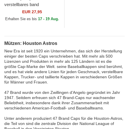
verstellbares band
9TWENTY Core Classic der
EUR 27,95
Houston Astros MLB von
Erhalten Sie es bis
17 - 19 Aug.
New Era
Mützen: Houston Astros
New Era ist seit 1920 ein Unternehmen, das sich der Herstellung
einiger der besten Caps verschrieben hat. Mit mehr als 500
Lizenzen und Produkten in mehr als 125 Ländern ist es die
größte Cap-Marke der Welt. seine Baseballkappen sind berühmt,
und es hat viele andere Linien für jeden Geschmack, verstellbare
Kappen, Trucker- und taillierte Kappen in verschiedenen Größen
für Männer und Frauen.
47 Brand wurde von den Zwillingen d'Angelo gegründet im Jahr
1947. Seitdem erfreuen sich 47 Brand-Caps nur wachsender
Beliebtheit, insbesondere dank ihrer Zusammenarbeit mit
verschiedenen American-Football- und Baseballteams.
Unter anderem produziert 47 Brand Caps für die Houston-Astros,
die Teil von sind die zentrale Division der National League of
Baseball in den Vereinigten Staaten.