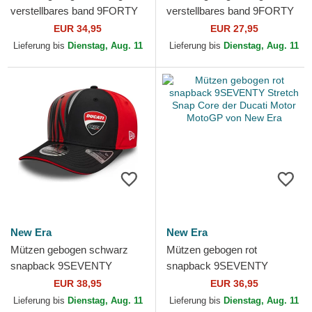
verstellbares band 9FORTY
verstellbares band 9FORTY
der Ducati Motor MotoGP
Core der Ducati Motor
EUR 34,95
EUR 27,95
von New Era
MotoGP von New Era
Lieferung bis
Dienstag, Aug. 11
Lieferung bis
Dienstag, Aug. 11
New Era
New Era
Mützen gebogen schwarz
Mützen gebogen rot
snapback 9SEVENTY
snapback 9SEVENTY
Stretch Snap Print der Ducati
Stretch Snap Core der Ducati
EUR 38,95
EUR 36,95
Motor MotoGP von New Era
Motor MotoGP von New Era
Lieferung bis
Dienstag, Aug. 11
Lieferung bis
Dienstag, Aug. 11