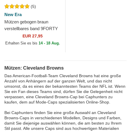
(5)
New Era
Mützen gebogen braun
verstellbares band 9FORTY
The League der Cleveland
EUR 27,95
Browns NFL von New Era
Erhalten Sie es bis
14 - 18 Aug.
Mützen: Cleveland Browns
Das American-Football-Team Cleveland Browns hat eine große
Anzahl von Anhängern auf der ganzen Welt, und das nicht
umsonst, da es eines der bekanntesten Teams der NFL ist. Wenn
Sie ein Fan dieses Teams sind, dürfen Sie die Gelegenheit nicht
verpassen, eine Cleveland Browns-Cap bei Caphunters zu
kaufen, dem auf Mode-Caps spezialisierten Online-Shop.
Bei Caphunters finden Sie eine große Auswahl an Cleveland
Browns-Caps in verschiedenen Modellen, Designs und Farben,
damit Sie diejenige auswählen können, die am besten zu Ihrem
Stil passt. Alle unsere Caps sind aus hochwertigen Materialien